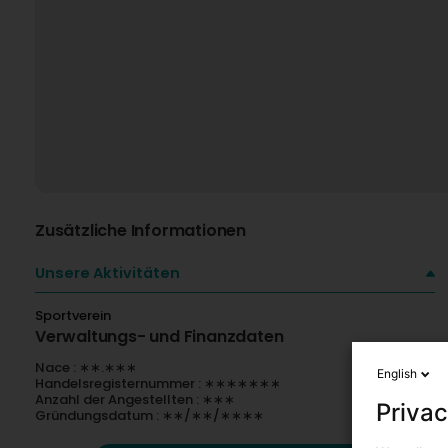
Zusätzliche Informationen
Unsere Aktivitäten
Sportverein
Verwaltungs- und Finanzdaten
Nace : ∗∗.∗∗∗
English
Handelsregisternummer : ∗∗∗∗∗∗∗
Anzahl der Angestellten : ∗∗∗
Privac
Gründungsdatum : ∗∗/∗∗/∗∗∗∗