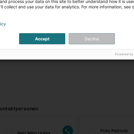
and process your data on this site to better understand how it is used
The Little Gym Esch-
AMPOWERFIT
ll collect and use your data for analytics. For more information, see 
sur-Alzette
18 Rue de l'Ecole
L-
Esch-sur-Alzette (
30 Rue Louis Pasteur
L-4276
Uelzecht)
Esch-sur-Alzette (Esch-
licy
Uelzecht)
Plus d'infos
Plus d'in
Accept
Decline
Powered by
ontaktpersonen
Frau Patricia
Herr Mita Licina