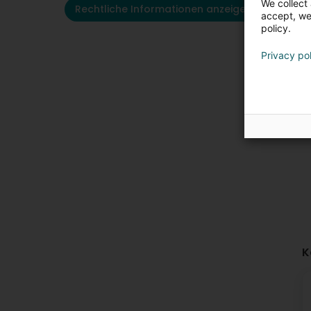
We collect 
Rechtliche Informationen anzeigen
accept, we'
policy.
Privacy po
K