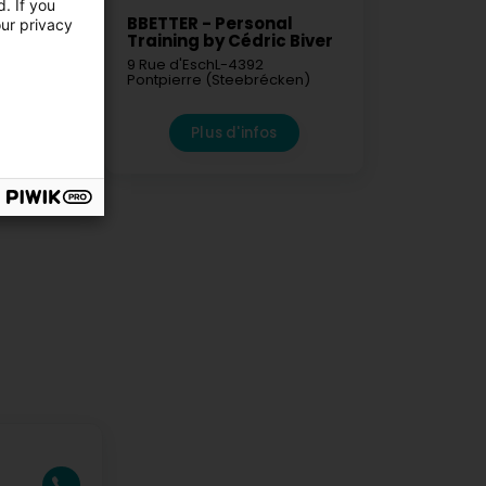
. If you
BBETTER - Personal
our privacy
Training by Cédric Biver
4103
Esch-
9 Rue d'Esch
L-4392
Pontpierre (Steebrécken)
fos
Plus d'infos