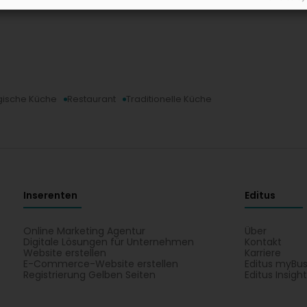
ische Küche
Restaurant
Traditionelle Küche
Inserenten
Editus
Online Marketing Agentur
Über
Digitale Lösungen für Unternehmen
Kontakt
Website erstellen
Karriere
E-Commerce-Website erstellen
Editus myBus
Registrierung Gelben Seiten
Editus Insigh