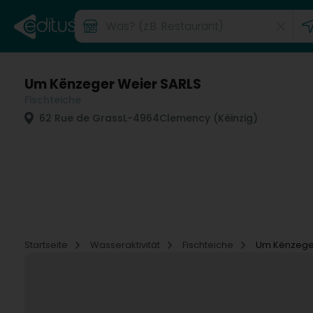
Um Kënzeger Weier SARLS
Fischteiche
62 Rue de Grass
L-4964
Clemency (Kéinzig)
Startseite
Wasseraktivität
Fischteiche
Um Kënzege