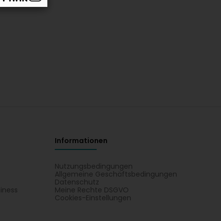
Informationen
Nutzungsbedingungen
Allgemeine Geschäftsbedingungen
Datenschutz
iness
Meine Rechte DSGVO
t
Cookies-Einstellungen