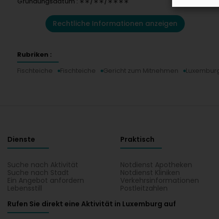
Gründungsdatum : ∗∗/∗∗/∗∗∗∗
Rechtliche Informationen anzeigen
Rubriken :
Fischteiche
Fischteiche
Gericht zum Mitnehmen
Luxemburg
Dienste
Praktisch
Suche nach Aktivität
Notdienst Apotheken
Suche nach Stadt
Notdienst Kliniken
Ein Angebot anfordern
Verkehrsinformationen
Lebensstill
Postleitzahlen
Rufen Sie direkt eine Aktivität in Luxemburg auf