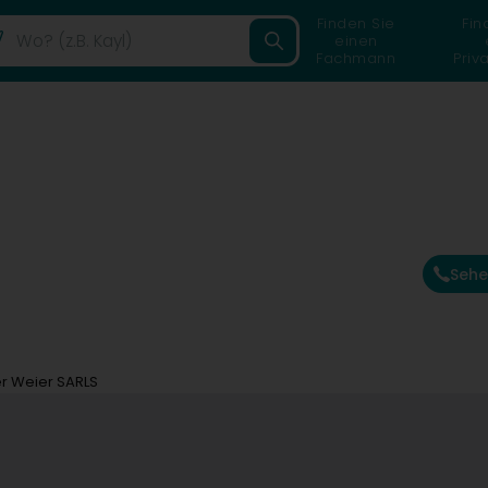
Finden Sie
Fin
einen
Fachmann
Priv
Sehe
r Weier SARLS