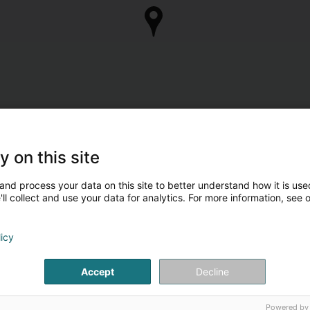
y on this site
and process your data on this site to better understand how it is used
ll collect and use your data for analytics. For more information, see 
licy
Accept
Decline
Powered by