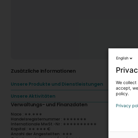
English
Privac
Zusätzliche Informationen
We collect 
Unsere Produkte und Dienstleistungen
accept, we'
policy.
Unsere Aktivitäten
Verwaltungs- und Finanzdaten
Privacy po
Nace : ∗∗.∗∗∗
Handelsregisternummer : ∗∗∗∗∗∗∗
Internationale MwSt.-Nr : ∗∗∗∗∗∗∗∗∗∗
Kapital : ∗∗ ∗∗∗ €
Anzahl der Angestellten : ∗∗∗