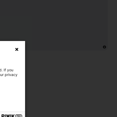
. If you
our privacy