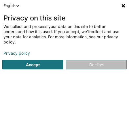
English
DE
Privacy on this site
We collect and process your data on this site to better
Turcarelli Angelo (Dr)
understand how it is used. If you accept, we'll collect and use
your data for analytics. For more information, see our privacy
Fachärzte für: Haut- und Geschlechtskrankheiten
policy.
50 Avenue de la Liberté
L-1930
Luxembourg (Lëtzebuerg)
Privacy policy
Accept
Decline
Fax anzeigen
Sehen Sie die Nummer
Anreise
Startseite
Fachärzte für: Haut- und Geschlechtskrankheiten