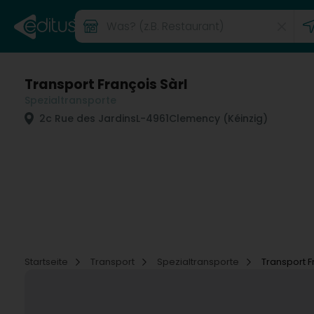
Transport François Sàrl
Spezialtransporte
2c Rue des Jardins
L-4961
Clemency (Kéinzig)
Startseite
Transport
Spezialtransporte
Transport F