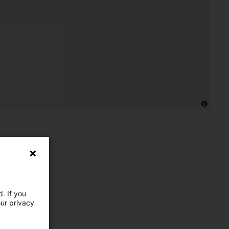
. If you
our privacy