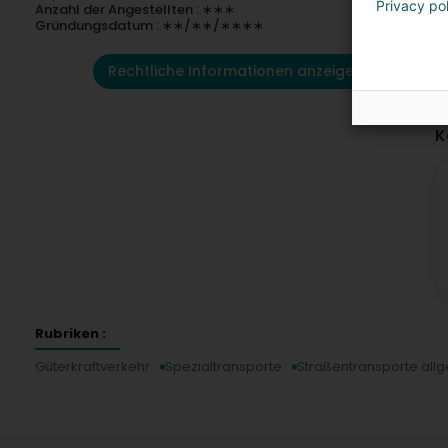
Privacy po
Anzahl der Angestellten : ∗∗∗
Gründungsdatum : ∗∗/∗∗/∗∗∗∗
Rechtliche Informationen anzeigen
K
Rubriken :
Güterkraftverkehr
Spezialtransporte
Straßentransporte all