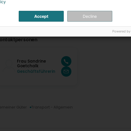
licy
Accept
Decline
Powered by
ontaktpersonen
Frau Sandrine
Goetchalk
Geschäftsführerin
gemeiner Güter
Transport - Allgemein