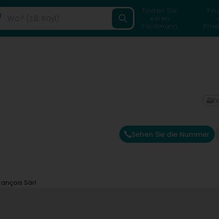
Finden Sie
Fin
einen
Fachmann
Priv
F
Sehen Sie die Nummer
rançois Sàrl