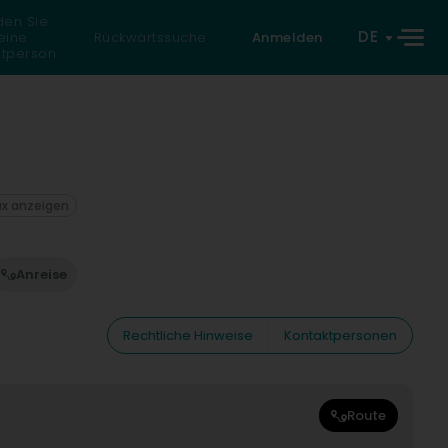
den Sie
DE
eine
Rückwärtssuche
Anmelden
atperson
ax anzeigen
Anreise
Rechtliche Hinweise
Kontaktpersonen
Route