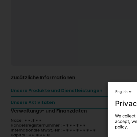
Zusätzliche Informationen
Unsere Produkte und Dienstleistungen
English
Privac
Unsere Aktivitäten
Verwaltungs- und Finanzdaten
We collect 
Nace : ∗∗.∗∗∗
accept, we'
Handelsregisternummer : ∗∗∗∗∗∗∗
policy.
Internationale MwSt.-Nr : ∗∗∗∗∗∗∗∗∗∗
Kapital : ∗∗ ∗∗∗ €