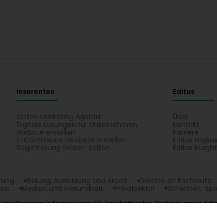
Inserenten
Editus
Online Marketing Agentur
Über
Digitale Lösungen für Unternehmen
Kontakt
Website erstellen
Karriere
E-Commerce-Website erstellen
Editus myBus
Registrierung Gelben Seiten
Editus Insigh
erung
Bildung, Ausbildung und Arbeit
Dienste an Fachleute
mus
Medizin und Gesundheit
Privatsektor
Schönheit, Spo
n über Tomorrow's Technologies SA: Geschäftszeiten, Telefonnummer, Adres
 Technologies SA auf einem Plan in Belvaux.
opyright © 2026
Editus Luxembourg S.A.
208, rue de Noertzan