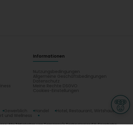
Informationen
Nutzungsbedingungen
Allgemeine Geschäftsbedingungen
Datenschutz
iness
Meine Rechte DSGVO
t
Cookies-Einstellungen
Gewerblich
Handel
Hotel, Restaurant, Wirtshaus
rt und Wellness
se. Alle Tätigkeiten von Tomorrow's Technologies SA: Eisenbahn,
ge
L-3670 Kayl