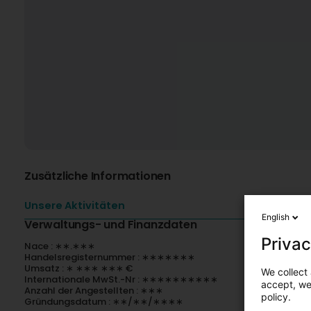
Zusätzliche Informationen
Unsere Aktivitäten
English
Verwaltungs- und Finanzdaten
Privac
Nace : ∗∗.∗∗∗
Handelsregisternummer : ∗∗∗∗∗∗∗
Umsatz : ∗ ∗∗∗ ∗∗∗ €
We collect 
Internationale MwSt.-Nr : ∗∗∗∗∗∗∗∗∗∗
accept, we'
Anzahl der Angestellten : ∗∗∗
policy.
Gründungsdatum : ∗∗/∗∗/∗∗∗∗