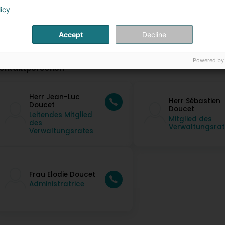
licy
Accept
Decline
Powered by
ontaktpersonen
Herr Jean-Luc
Herr Sébastien
Doucet
Doucet
Leitendes Mitglied
Mitglied des
des
Verwaltungsrat
Verwaltungsrates
Frau Elodie Doucet
Administratrice