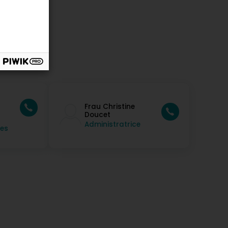
Frau Christine
Doucet
Administratrice
es