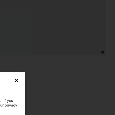
. If you
our privacy