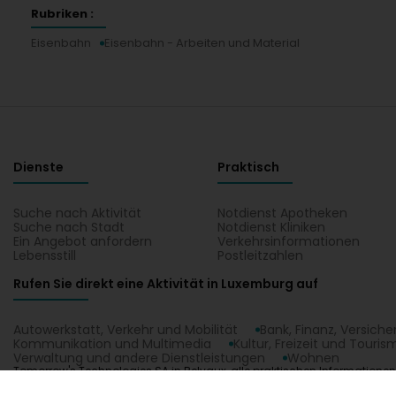
Rubriken :
Eisenbahn
Eisenbahn - Arbeiten und Material
Dienste
Praktisch
Suche nach Aktivität
Notdienst Apotheken
Suche nach Stadt
Notdienst Kliniken
Ein Angebot anfordern
Verkehrsinformationen
Lebensstill
Postleitzahlen
Rufen Sie direkt eine Aktivität in Luxemburg auf
Autowerkstatt, Verkehr und Mobilität
Bank, Finanz, Versich
Kommunikation und Multimedia
Kultur, Freizeit und Touris
Verwaltung und andere Dienstleistungen
Wohnen
Tomorrow's Technologies SA in Belvaux, alle praktischen Informatione
Eisenbahn - Arbeiten und Material. Finden Sie Ihren Kontakt Tomorrow's
1.0.2606.0809
C