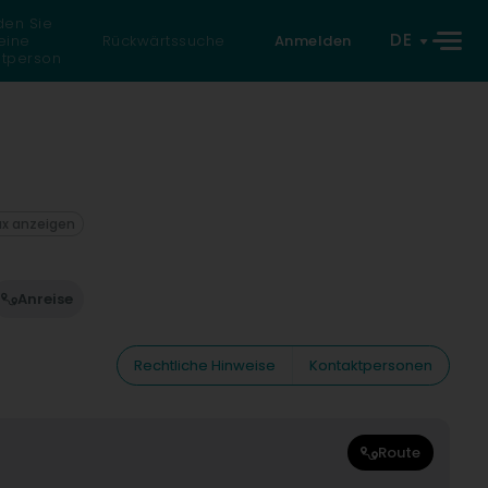
den Sie
DE
eine
Rückwärtssuche
Anmelden
atperson
ax anzeigen
Anreise
Rechtliche Hinweise
Kontaktpersonen
Route