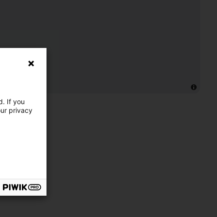
. If you
our privacy