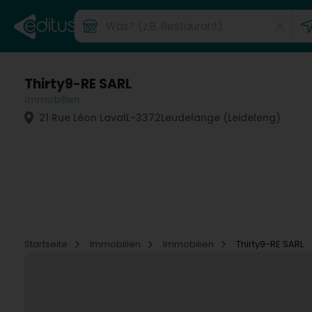
Thirty9-RE SARL
Immobilien
21 Rue Léon Laval
L-3372
Leudelange (Leideleng)
Startseite
Immobilien
Immobilien
Thirty9-RE SARL