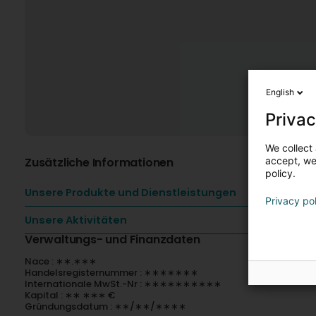
English
Privac
We collect 
Zusätzliche Informationen
accept, we'
policy.
Unsere Produkte und Dienstleistungen
Privacy po
Unsere Aktivitäten
Verwaltungs- und Finanzdaten
Nace : ∗∗.∗∗∗
Handelsregisternummer : ∗∗∗∗∗∗∗
Internationale MwSt.-Nr : ∗∗∗∗∗∗∗∗∗∗
Kapital : ∗∗ ∗∗∗ €
Gründungsdatum : ∗∗/∗∗/∗∗∗∗