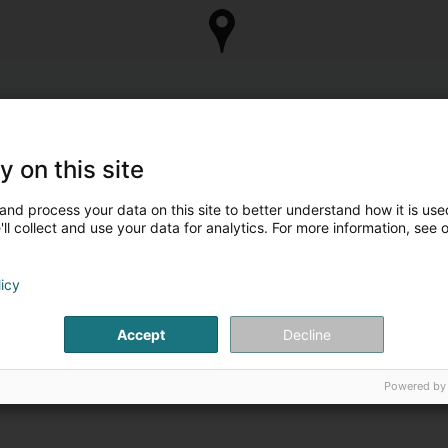
y on this site
and process your data on this site to better understand how it is used
ll collect and use your data for analytics. For more information, see 
licy
Accept
Decline
Powered by