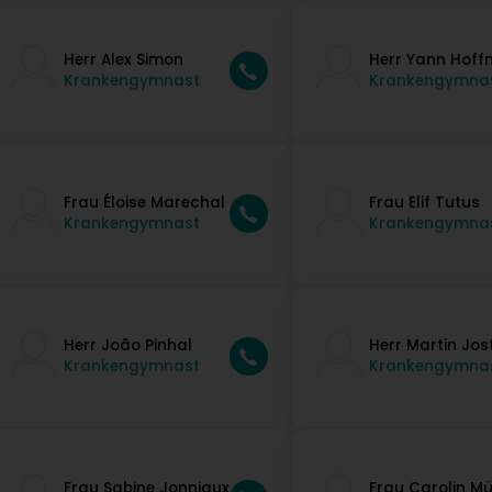
Herr Alex Simon
Herr Yann Hof
Krankengymnast
Krankengymna
Frau Éloise Marechal
Frau Elif Tutus
Krankengymnast
Krankengymna
Herr João Pinhal
Herr Martin Jos
Krankengymnast
Krankengymna
Frau Sabine Jonniaux
Frau Carolin Mü