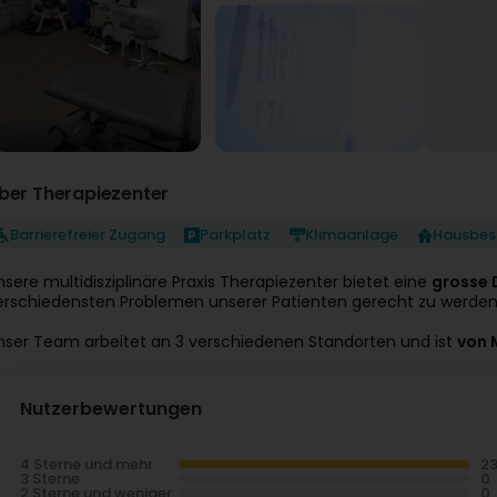
ber Therapiezenter
Barrierefreier Zugang
Parkplatz
Klimaanlage
Hausbes
nsere multidisziplinäre Praxis Therapiezenter bietet eine
grosse 
erschiedensten Problemen unserer Patienten gerecht zu werden
nser Team arbeitet an 3 verschiedenen Standorten und ist
von 
Nutzerbewertungen
4 Sterne und mehr
3 Sterne
2 Sterne und weniger