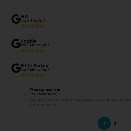
H D
vor 8 Tag(en)
Sophie
vor 2 Monat(en)
Edith Fortes
vor 7 Monat(en)
Therapiezenter
vor 7 Monat(en)
Thank you for your positive review. We are glad to kn
Therapiezenter
Helene Bonacci
vor 12 Monat(en)
1
2
...