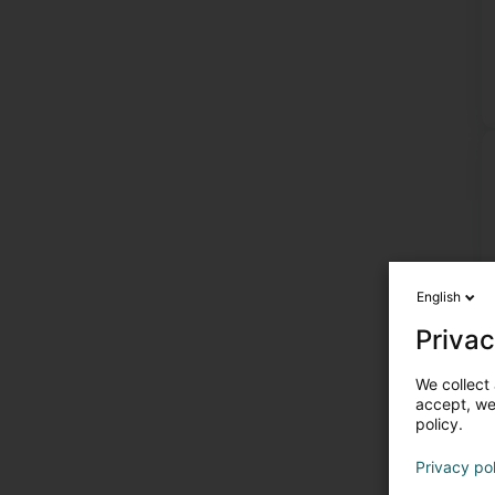
English
Privac
We collect 
accept, we'
policy.
U
Privacy po