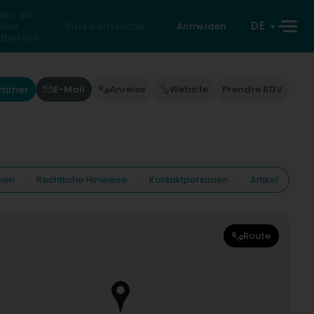
den Sie
DE
eine
Rückwärtssuche
Anmelden
atperson
Nummer
E-Mail
Anreise
Website
Prendre RDV
nen
Rechtliche Hinweise
Kontaktpersonen
Artikel
Route