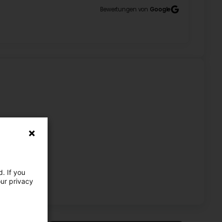
Bewertungen von
Google
sfied by our services. All the best for your
. If you
our privacy