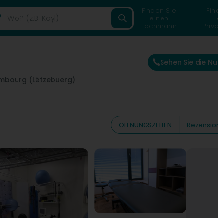
Finden Sie
Fin
einen
Fachmann
Priv
Sehen Sie die 
mbourg (Lëtzebuerg)
ÖFFNUNGSZEITEN
Rezensio