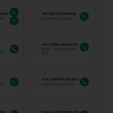
fmann
Herr Bernd Amberg
st
Krankengymnast
Herr Fabio de Marco
M.SC., Osthéoptahe
st
D.O.
t
Frau Melanie Maziers
st
Krankengymnast
ller
Frau Julia Wingerath