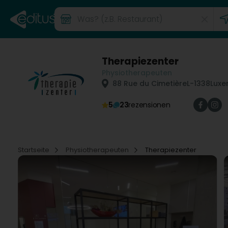
Therapiezenter
Physiotherapeuten
88 Rue du Cimetière
L-1338
Luxe
5
23
rezensionen
Startseite
Physiotherapeuten
Therapiezenter