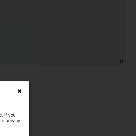
. If you
our privacy