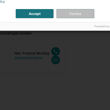
licy
Accept
Decline
Powered by
ontaktpersonen
Herr Francis Nicolay
Geschäftsführer