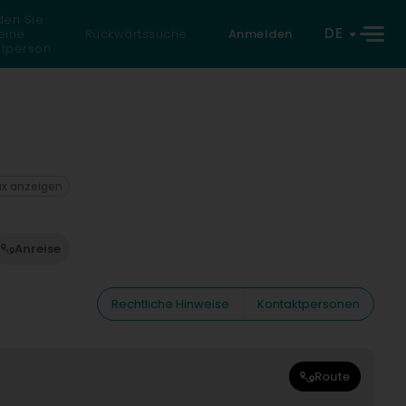
den Sie
DE
eine
Rückwärtssuche
Anmelden
atperson
ax anzeigen
Anreise
Rechtliche Hinweise
Kontaktpersonen
Route