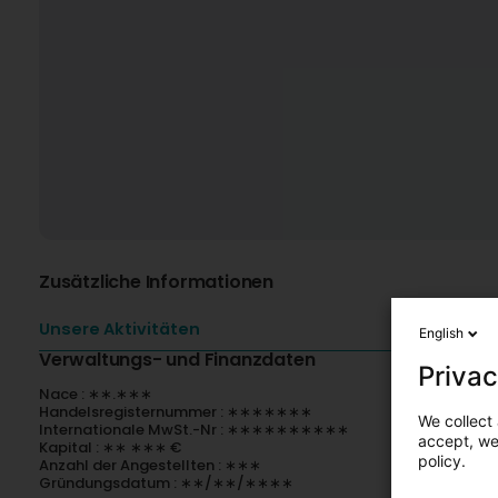
Zusätzliche Informationen
Unsere Aktivitäten
English
Verwaltungs- und Finanzdaten
Privac
Nace : ∗∗.∗∗∗
Handelsregisternummer : ∗∗∗∗∗∗∗
We collect 
Internationale MwSt.-Nr : ∗∗∗∗∗∗∗∗∗∗
accept, we'
Kapital : ∗∗ ∗∗∗ €
policy.
Anzahl der Angestellten : ∗∗∗
Gründungsdatum : ∗∗/∗∗/∗∗∗∗