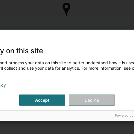
y on this site
and process your data on this site to better understand how it is used
ll collect and use your data for analytics. For more information, see 
licy
Accept
Decline
Powered by