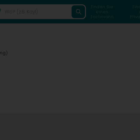
Finden Sie
Fin
einen
Fachmann
Priv
eng)