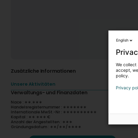
English
Privac
We collect 
Zusätzliche Informationen
accept, we'
policy.
Unsere Aktivitäten
Privacy po
Verwaltungs- und Finanzdaten
Nace : ∗∗.∗∗∗
Handelsregisternummer : ∗∗∗∗∗∗∗
Internationale MwSt.-Nr : ∗∗∗∗∗∗∗∗∗∗
Kapital : ∗∗ ∗∗∗ €
Anzahl der Angestellten : ∗∗∗
Gründungsdatum : ∗∗/∗∗/∗∗∗∗