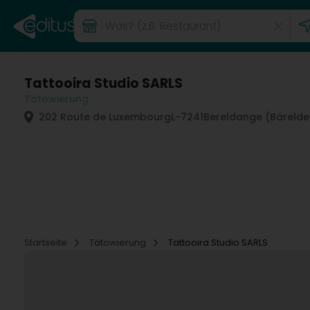
Tattooira Studio SARLS
Tätowierung
202 Route de Luxembourg
L-7241
Bereldange (Bäreld
Startseite
Tätowierung
Tattooira Studio SARLS