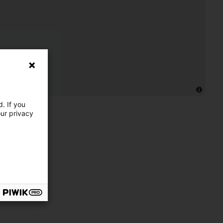
. If you
our privacy