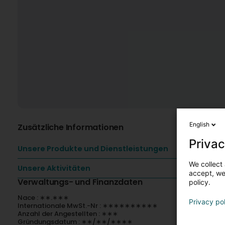
English
Zusätzliche Informationen
Privac
Unsere Produkte und Dienstleistungen
We collect 
Unsere Aktivitäten
accept, we'
Verwaltungs- und Finanzdaten
policy.
Nace : ∗∗.∗∗∗
Privacy po
Internationale MwSt.-Nr : ∗∗∗∗∗∗∗∗∗∗
Anzahl der Angestellten : ∗∗∗
Gründungsdatum : ∗∗/∗∗/∗∗∗∗