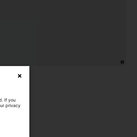
. If you
our privacy