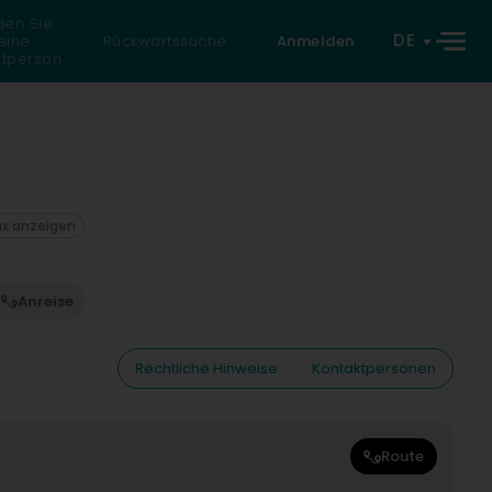
den Sie
DE
eine
Rückwärtssuche
Anmelden
atperson
ax anzeigen
Anreise
Rechtliche Hinweise
Kontaktpersonen
Route