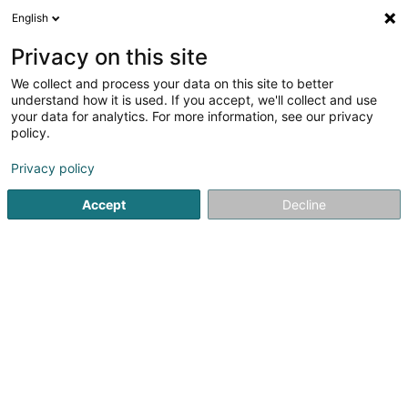
English
DE
Privacy on this site
We collect and process your data on this site to better
Syndicat de Communes pour la
understand how it is used. If you accept, we'll collect and use
Promotion et le Developpement de la
your data for analytics. For more information, see our privacy
Region du Sud sud
policy.
Gewerkschaft
Privacy policy
Place de l'Hôtel de Ville
L-4138
Esch-sur-Alzette (Esch-Uelzecht)
Accept
Decline
Fax anzeigen
Anreise
Startseite
Gewerkschaft
Syndicat de Communes pour la P