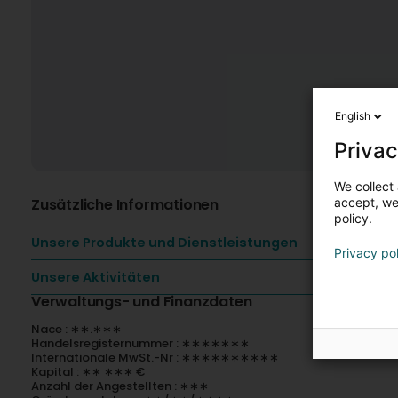
English
Privac
We collect 
Zusätzliche Informationen
accept, we'
policy.
Unsere Produkte und Dienstleistungen
Privacy po
Unsere Aktivitäten
Verwaltungs- und Finanzdaten
Nace : ∗∗.∗∗∗
Handelsregisternummer : ∗∗∗∗∗∗∗
Internationale MwSt.-Nr : ∗∗∗∗∗∗∗∗∗∗
Kapital : ∗∗ ∗∗∗ €
Anzahl der Angestellten : ∗∗∗