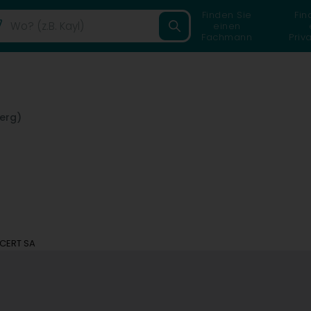
Finden Sie
Fin
einen
Fachmann
Priv
erg)
nCERT SA