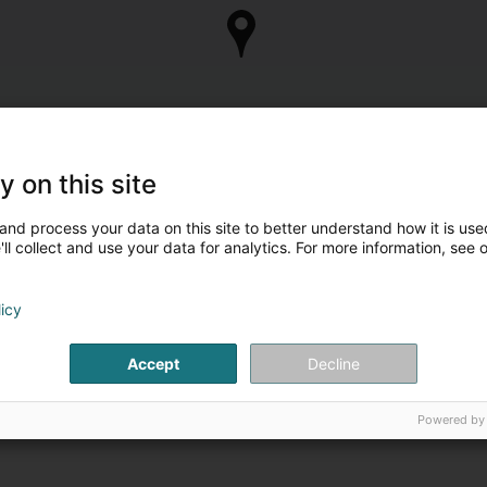
y on this site
and process your data on this site to better understand how it is used
ll collect and use your data for analytics. For more information, see 
licy
Accept
Decline
Powered by