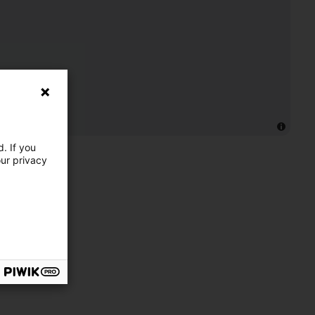
. If you
our privacy