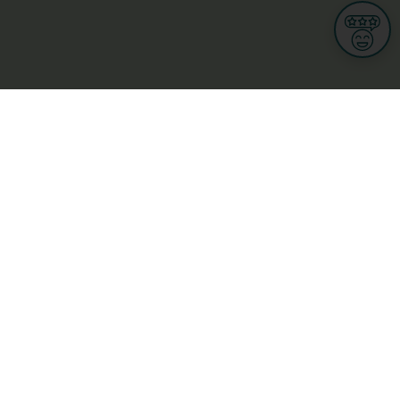
Informationen
Nutzungsbedingungen
Allgemeine Geschäftsbedingungen
Datenschutz
iness
Meine Rechte DSGVO
t
Cookies-Einstellungen
Gewerblich
Handel
Hotel, Restaurant, Wirtshaus
rt und Wellness
ge
L-3670 Kayl