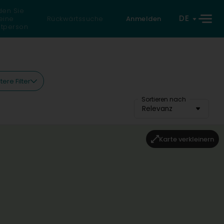
den Sie
DE
eine
Rückwärtssuche
Anmelden
atperson
tere Filter
Sortieren nach
Relevanz
Karte verkleinern