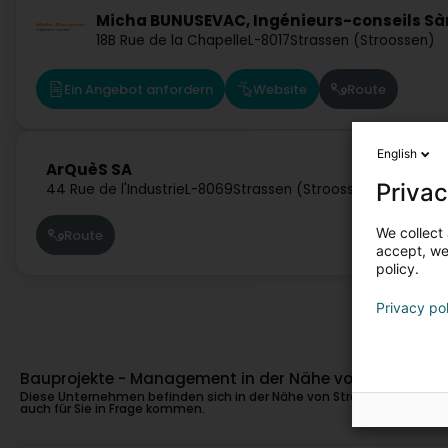
Micha BUNUSEVAC, Ingénieurs-conseils Sà
18B Rue de la Chapelle
L-8017
Strassen (Stroossen)
Ein Angebot anfordern
Website
Route
English
ArQuèS SA
Privac
44 Rue de l'Industrie
L-8069
Strassen (Stroossen)
We collect 
Route
accept, we'
policy.
Privacy po
Bauprojekte - Management in der Nähe von Strassen
Diese Unternehmen befinden sich in der Nähe von Strassen und kön
auch für Sie in Frage kommen.