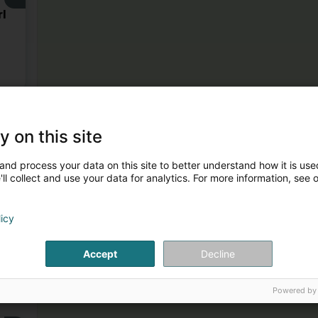
rl
3
y on this site
and process your data on this site to better understand how it is used
ll collect and use your data for analytics. For more information, see 
licy
Accept
Decline
nten
Powered by