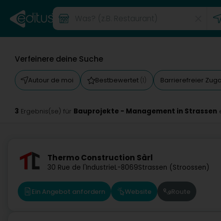
Verfeinere deine Suche
Autour de moi
Bestbewertet
Barrierefreier Zu
(1)
3
Bauprojekte - Management in Strassen
Ergebnis(se) für
Thermo Construction Sàrl
30 Rue de l'Industrie
L-8069
Strassen (Stroossen)
Ein Angebot anfordern
Website
Route