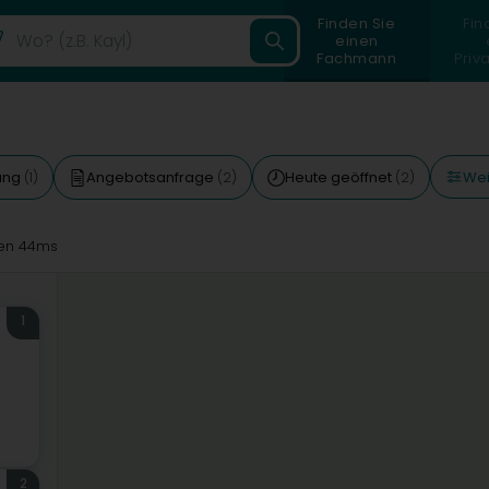
Finden Sie
Fin
einen
Fachmann
Priv
Wei
gang
Angebotsanfrage
Heute geöffnet
(1)
(2)
(2)
en 44ms
1
2