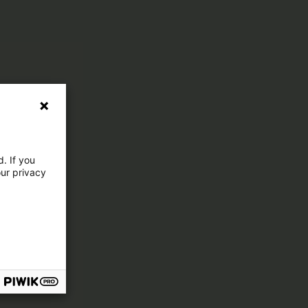
. If you
our privacy