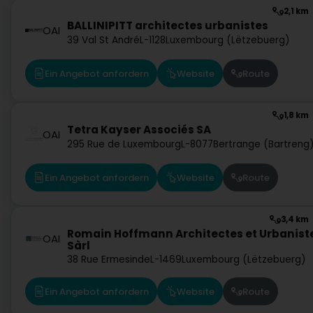
2,1 km
BALLINIPITT architectes urbanistes
OAI
39 Val St André
L-1128
Luxembourg (Lëtzebuerg)
Ein Angebot anfordern
Website
Route
1,8 km
Tetra Kayser Associés SA
OAI
295 Rue de Luxembourg
L-8077
Bertrange (Bartreng
Ein Angebot anfordern
Website
Route
3,4 km
Romain Hoffmann Architectes et Urbanist
OAI
Sàrl
38 Rue Ermesinde
L-1469
Luxembourg (Lëtzebuerg)
Ein Angebot anfordern
Website
Route