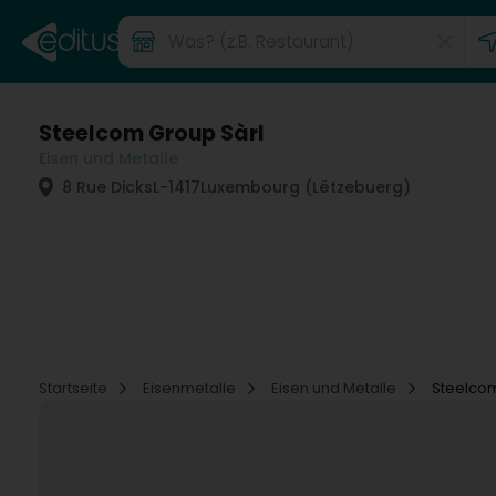
Steelcom Group Sàrl
Eisen und Metalle
8 Rue Dicks
L-1417
Luxembourg (Lëtzebuerg)
Startseite
Eisenmetalle
Eisen und Metalle
Steelcom