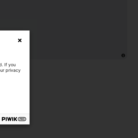
. If you
our privacy