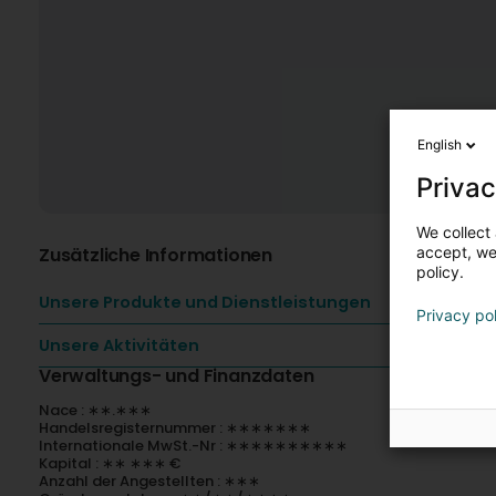
English
Privac
We collect 
Zusätzliche Informationen
accept, we'
policy.
Unsere Produkte und Dienstleistungen
Privacy po
Unsere Aktivitäten
Verwaltungs- und Finanzdaten
Nace : ∗∗.∗∗∗
Handelsregisternummer : ∗∗∗∗∗∗∗
Internationale MwSt.-Nr : ∗∗∗∗∗∗∗∗∗∗
Kapital : ∗∗ ∗∗∗ €
Anzahl der Angestellten : ∗∗∗