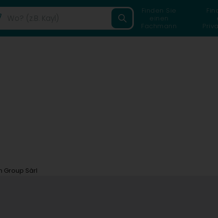
Finden Sie
Fin
einen
Fachmann
Priv
 Group Sàrl