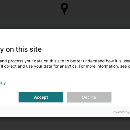
y on this site
and process your data on this site to better understand how it is used
ll collect and use your data for analytics. For more information, see 
licy
Accept
Decline
Powered by