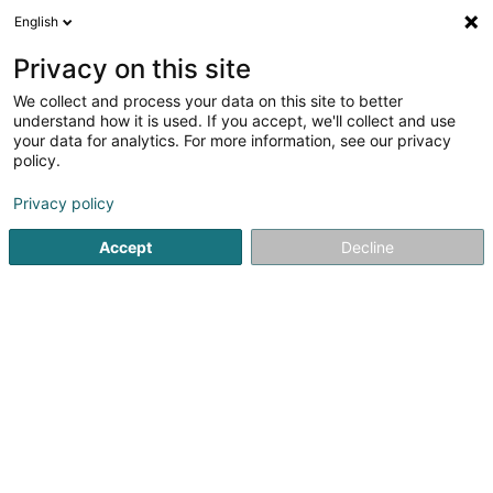
English
DE
Privacy on this site
We collect and process your data on this site to better
SOS Deuil Animal Asbl
understand how it is used. If you accept, we'll collect and use
your data for analytics. For more information, see our privacy
Eingetragener verein
policy.
3 Rue Renaudin
L-4304
Esch-sur-Alzette (Esch-Uelzecht)
Privacy policy
Accept
Decline
Sehen Sie die Nummer
Anreise
Startseite
Öffentlicher Dienst
Eingetragener verein
SOS