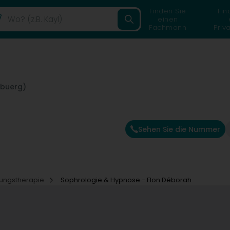
Finden Sie
Fin
einen
Fachmann
Priv
ebuerg)
Sehen Sie die Nummer
ungstherapie
Sophrologie & Hypnose - Flon Déborah