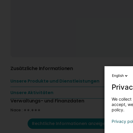
Zusätzliche Informationen
English
Unsere Produkte und Dienstleistungen
Privac
Unsere Aktivitäten
We collect 
Verwaltungs- und Finanzdaten
accept, we'
Nace : ∗∗.∗∗∗
policy.
Privacy po
Rechtliche Informationen anzeigen