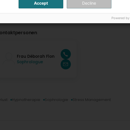
Accept
Decline
Powered by
ontaktpersonen
Frau Déborah Flon
Sophrologue
lust
Hypnotherapie
Sophrologie
Stress Management