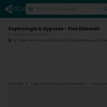
Sophrologie & Hypnose - Flon Déborah
Entspannungstherapie
127 Rue Jean-François Boch
L-1244
Luxembourg (Lëtz
Startseite
Yoga, Entspannung und Meditation
Entspann