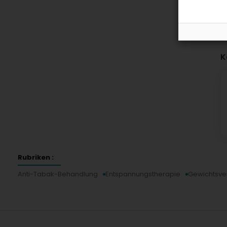
K
Rubriken :
Anti-Tabak-Behandlung
Entspannungstherapie
Gewichtsver