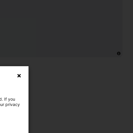
. If you
our privacy