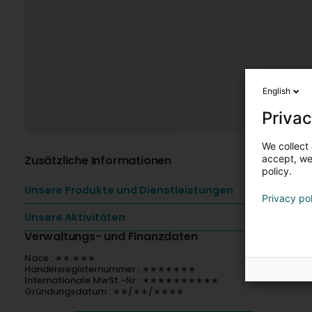
English
Privac
We collect 
Zusätzliche Informationen
accept, we'
policy.
Unsere Produkte und Dienstleistungen
Privacy po
Unsere Aktivitäten
Verwaltungs- und Finanzdaten
Nace : ∗∗.∗∗∗
Handelsregisternummer : ∗∗∗∗∗∗∗
Internationale MwSt.-Nr : ∗∗∗∗∗∗∗∗∗∗
Gründungsdatum : ∗∗/∗∗/∗∗∗∗