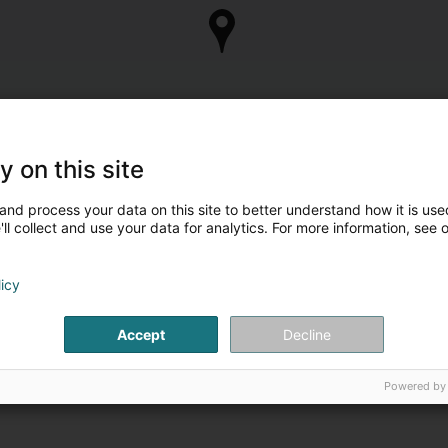
y on this site
and process your data on this site to better understand how it is used
ll collect and use your data for analytics. For more information, see 
licy
Accept
Decline
Powered by