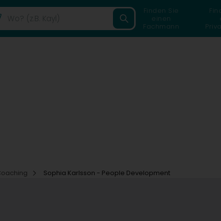
Finden Sie
Fin
einen
Fachmann
Priv
Coaching
Sophia Karlsson - People Development