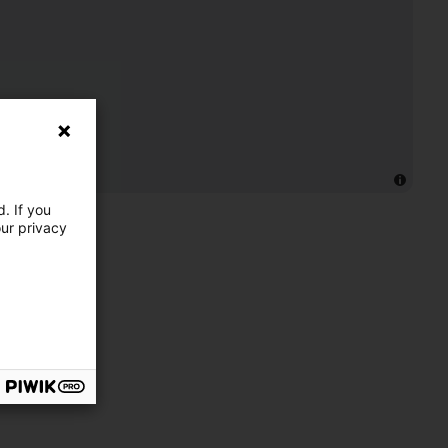
. If you
our privacy