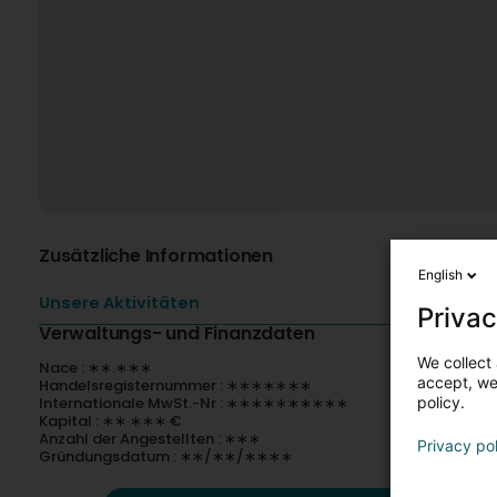
Zusätzliche Informationen
English
Unsere Aktivitäten
Privac
Verwaltungs- und Finanzdaten
We collect 
Nace : ∗∗.∗∗∗
accept, we'
Handelsregisternummer : ∗∗∗∗∗∗∗
Internationale MwSt.-Nr : ∗∗∗∗∗∗∗∗∗∗
policy.
Kapital : ∗∗ ∗∗∗ €
Anzahl der Angestellten : ∗∗∗
Privacy po
Gründungsdatum : ∗∗/∗∗/∗∗∗∗