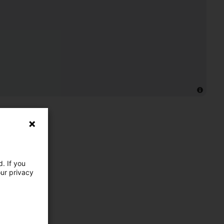
. If you
our privacy