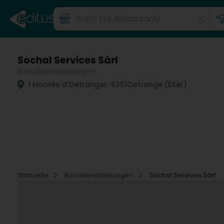
Sochal Services Sàrl
Bürodienstleistungen
1 Montée d'Oetrange
L-5351
Oetrange (Éiter)
Startseite
Bürodienstleistungen
Sochal Services Sàrl