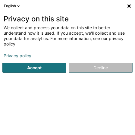
English
DE
Privacy on this site
We collect and process your data on this site to better
Smile Event Asbl
understand how it is used. If you accept, we'll collect and use
your data for analytics. For more information, see our privacy
Eingetragener verein
policy.
55 Cité Charles de Gaulle
L-4951
Bascharage (Nidderkäerjeng)
Privacy policy
Accept
Decline
Sehen Sie die Nummer
Anreise
Startseite
Öffentlicher Dienst
Eingetragener verein
Smi