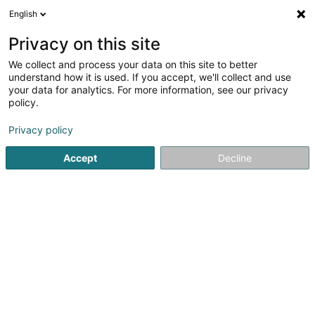
English
DE
Privacy on this site
We collect and process your data on this site to better
Sensimuzzle
understand how it is used. If you accept, we'll collect and use
your data for analytics. For more information, see our privacy
Tierbetreuung
policy.
L-5619
Mondorf-les-Bains (Munneref)
Privacy policy
Accept
Decline
Sehen Sie die Nummer
Anreise
Startseite
Haustiere
Tierbetreuung
Sensimuzzle
Sind Sie der Eigentümer dieses Unternehmens?
Übernehmen Sie die Kontrolle über Ihr Unternehmen