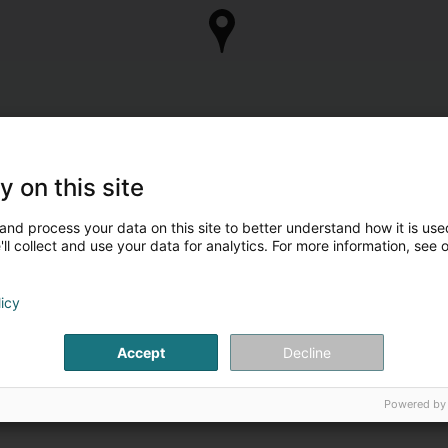
y on this site
and process your data on this site to better understand how it is used
ll collect and use your data for analytics. For more information, see 
licy
Accept
Decline
Powered by