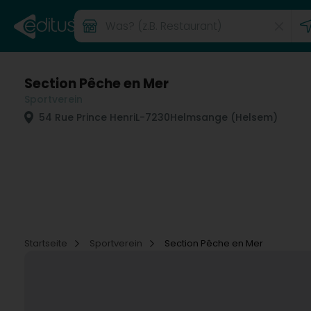
Section Pêche en Mer
Sportverein
54 Rue Prince Henri
L-7230
Helmsange (Helsem)
Startseite
Sportverein
Section Pêche en Mer