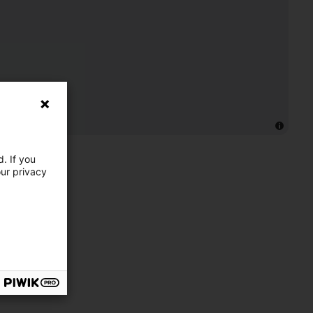
. If you
our privacy