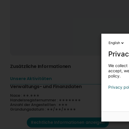
English
Privac
We collect 
Zusätzliche Informationen
accept, we'
policy.
Unsere Aktivitäten
Verwaltungs- und Finanzdaten
Privacy po
Nace : ∗∗.∗∗∗
Handelsregisternummer : ∗∗∗∗∗∗∗
Anzahl der Angestellten : ∗∗∗
Gründungsdatum : ∗∗/∗∗/∗∗∗∗
Rechtliche Informationen anzeigen