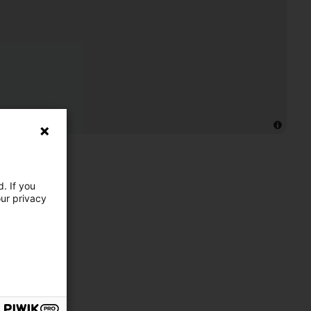
. If you
our privacy