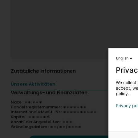
English
Privac
Zusätzliche Informationen
We collect 
Unsere Aktivitäten
accept, we'
Verwaltungs- und Finanzdaten
policy.
Nace : ∗∗.∗∗∗
Privacy po
Handelsregisternummer : ∗∗∗∗∗∗∗
Internationale MwSt.-Nr : ∗∗∗∗∗∗∗∗∗∗
Kapital : ∗∗ ∗∗∗ €
Anzahl der Angestellten : ∗∗∗
Gründungsdatum : ∗∗/∗∗/∗∗∗∗