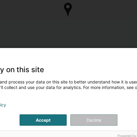
y on this site
and process your data on this site to better understand how it is used
ll collect and use your data for analytics. For more information, see 
licy
Accept
Decline
Powered by