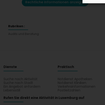
Rechtliche Informationen anzeigen
Rubriken :
Audits und Beratung
Dienste
Praktisch
Suche nach Aktivität
Notdienst Apotheken
Suche nach Stadt
Notdienst Kliniken
Ein Angebot anfordern
Verkehrsinformationen
Lebensstill
Postleitzahlen
Rufen Sie direkt eine Aktivität in Luxemburg auf