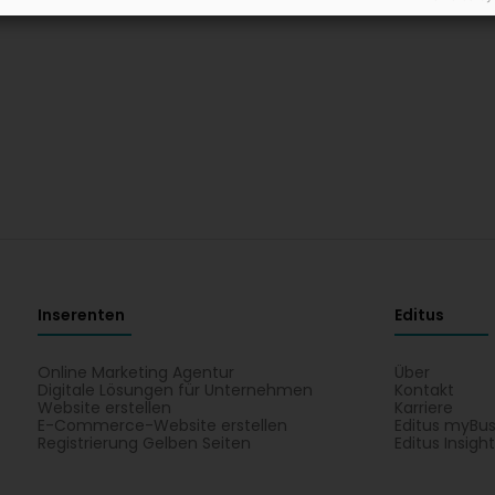
Inserenten
Editus
Online Marketing Agentur
Über
Digitale Lösungen für Unternehmen
Kontakt
Website erstellen
Karriere
E-Commerce-Website erstellen
Editus myBus
Registrierung Gelben Seiten
Editus Insigh