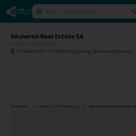
Sécheron Real Estate SA
Audits und Beratung
1a Heienhaff
L-1736
Senningerberg (Sennengerbierg)
Startseite
Audits und Beratung
Sécheron Real Estate S