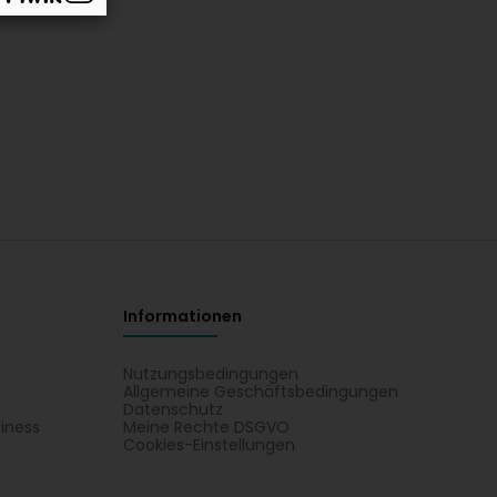
Informationen
Nutzungsbedingungen
Allgemeine Geschäftsbedingungen
Datenschutz
iness
Meine Rechte DSGVO
t
Cookies-Einstellungen