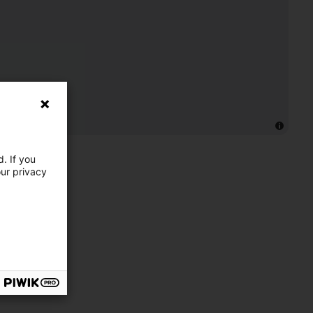
. If you
our privacy