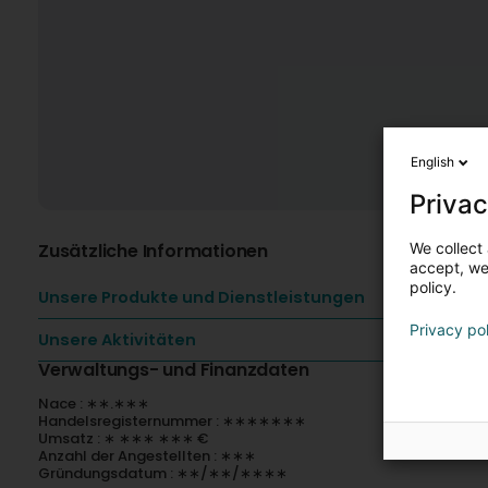
English
Privac
We collect 
Zusätzliche Informationen
accept, we'
policy.
Unsere Produkte und Dienstleistungen
Privacy po
Unsere Aktivitäten
Verwaltungs- und Finanzdaten
Nace : ∗∗.∗∗∗
Handelsregisternummer : ∗∗∗∗∗∗∗
Umsatz : ∗ ∗∗∗ ∗∗∗ €
Anzahl der Angestellten : ∗∗∗
Gründungsdatum : ∗∗/∗∗/∗∗∗∗