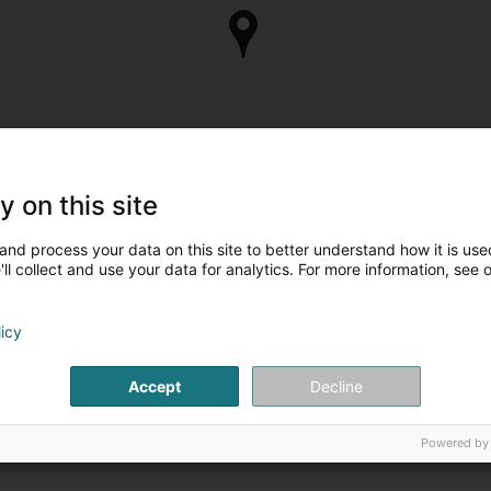
y on this site
and process your data on this site to better understand how it is used
ll collect and use your data for analytics. For more information, see 
licy
Accept
Decline
Powered by