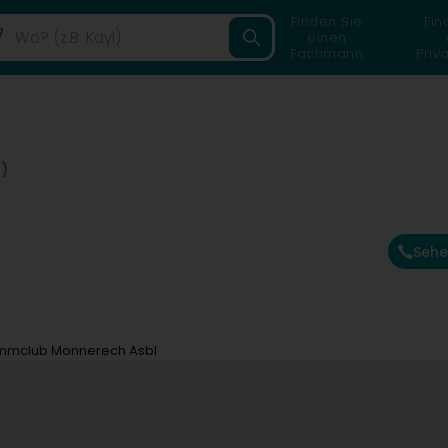
Finden Sie
Fin
einen
Fachmann
Priv
)
Sehe
mclub Monnerech Asbl