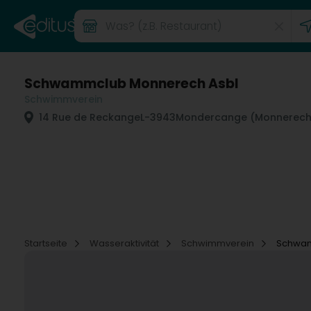
Schwammclub Monnerech Asbl
Schwimmverein
14 Rue de Reckange
L-3943
Mondercange (Monnerech
Startseite
Wasseraktivität
Schwimmverein
Schwam