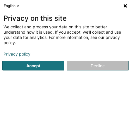
English
Privacy on this site
We collect and process your data on this site to better
Verfeinere deine Suche
understand how it is used. If you accept, we'll collect and use
your data for analytics. For more information, see our privacy
Autour de moi
Heute geöffnet
(0)
policy.
2
Treuhänder in Schouweiler
Ergebnis(se) für
en 45ms
Privacy policy
Startseite
Treuhänder
Schouweiler
Accept
Decline
Welter Sàrl
15 Zone d'Activités Economiques Kehlen
L-8287
Kehlen (Kielen)