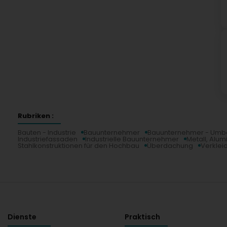
Rubriken :
Bauten - Industrie
Bauunternehmer
Bauunternehmer - Umb
Industriefassaden
Industrielle Bauunternehmer
Metall, Alum
Stahlkonstruktionen für den Hochbau
Überdachung
Verklei
Dienste
Praktisch