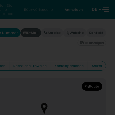
den Sie
DE
eine
Rückwärtssuche
Anmelden
atperson
ie Nummer
E-Mail
Anreise
Website
Kontakt
Fax anzeigen
nen
Rechtliche Hinweise
Kontaktpersonen
Artikel
Route