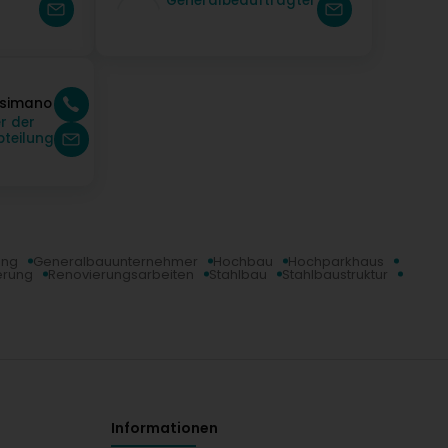
Generalbeauftragter
usimano
r der
teilung
ung
Generalbauunternehmer
Hochbau
Hochparkhaus
erung
Renovierungsarbeiten
Stahlbau
Stahlbaustruktur
Informationen