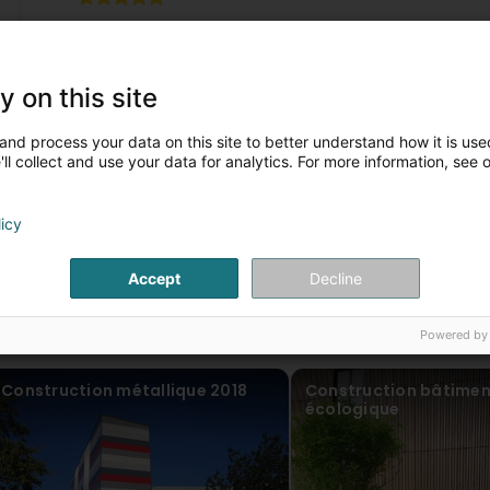
Claude Gruber
vor 6 Jahr(en)
y on this site
and process your data on this site to better understand how it is used
Matthias Cremer
vor 7 Jahr(en)
ll collect and use your data for analytics. For more information, see 
1
...
2
licy
Accept
Decline
Powered by
nsere Artikel
Construction métallique 2018
Construction bâtimen
écologique