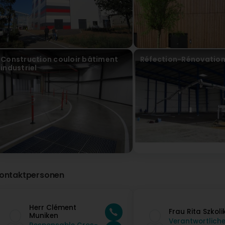
Construction couloir bâtiment
Réfection-Rénovation 
industriel
ontaktpersonen
Herr Clément
Frau Rita Szkoli
Muniken
Verantwortliche