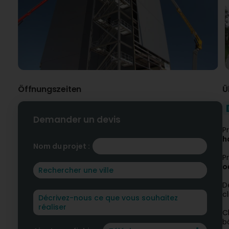
Öffnungszeiten
Ü
Demander un devis
P
h
Nom du projet :
P
o
D
c
C
b