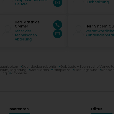
Responsable Gros-
Buchhaltung
Oeuvre
Herr Matthias
Cremer
Herr Vincent C
Leiter der
Verantwortliche
technischen
Kundendienstab
Abteilung
auarbeiten
Dachdeckerzubehör
Gebäude - Technische Verwalt
inium, Legierung
Metalldach
Parkplätze
Planungsbüro
Renovi
dung
Zimmerei
Inserenten
Editus