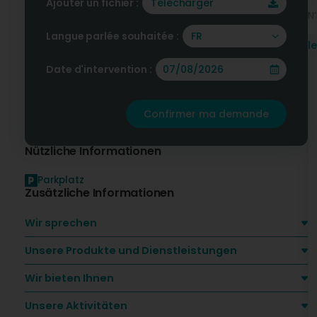
Ajouter un fichier :
Télécharger
N
Langue parlée souhaitée :
FR
S
l
Date d'intervention :
P
Confirmer ma demande
s
t
Nützliche Informationen
N
Parkplatz
Zusätzliche Informationen
Wir sprechen
Unsere Produkte und Dienstleistungen
Wir bieten Ihnen
Unsere Aktivitäten