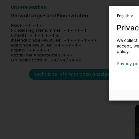
Unsere Marken
Verwaltungs- und Finanzdaten
English
Nace : ∗∗.∗∗∗
Privac
Handelsregisternummer : ∗∗∗∗∗∗∗
Umsatz : ∗ ∗∗∗ ∗∗∗ €
Internationale MwSt.-Nr : ∗∗∗∗∗∗∗∗∗∗
We collect 
Nationale MwSt.-Nr : ∗∗∗∗∗∗∗∗
accept, we'
Kapital : ∗∗ ∗∗∗ €
policy.
Anzahl der Angestellten : ∗∗∗
Gründungsdatum : ∗∗/∗∗/∗∗∗∗
Privacy po
Rechtliche Informationen anzeigen
U