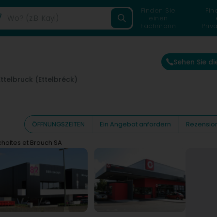
Finden Sie
Fin
einen
Fachmann
Priv
Sehen Sie d
Ettelbruck (Ettelbréck)
ÖFFNUNGSZEITEN
Ein Angebot anfordern
Rezensio
choltes et Brauch SA