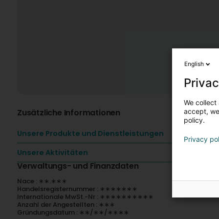
English
Privac
We collect 
Zusätzliche Informationen
accept, we'
policy.
Unsere Produkte und Dienstleistungen
Privacy po
Unsere Aktivitäten
Verwaltungs- und Finanzdaten
Nace : ∗∗.∗∗∗
Handelsregisternummer : ∗∗∗∗∗∗∗
Internationale MwSt.-Nr : ∗∗∗∗∗∗∗∗∗∗
Anzahl der Angestellten : ∗∗∗
Gründungsdatum : ∗∗/∗∗/∗∗∗∗