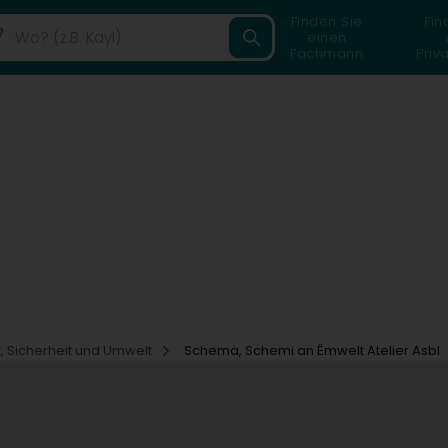
Finden Sie
Fin
einen
Fachmann
Priv
, Sicherheit und Umwelt
Schema, Schemi an Ëmwelt Atelier Asbl