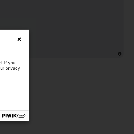
. If you
our privacy