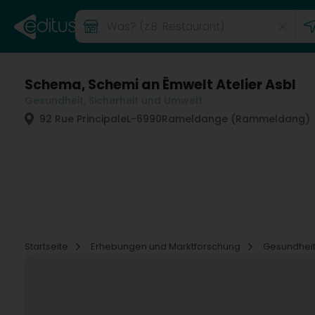
Schema, Schemi an Ëmwelt Atelier Asbl
Gesundheit, Sicherheit und Umwelt
92 Rue Principale
L-6990
Rameldange (Rammeldang)
Startseite
Erhebungen und Marktforschung
Gesundheit