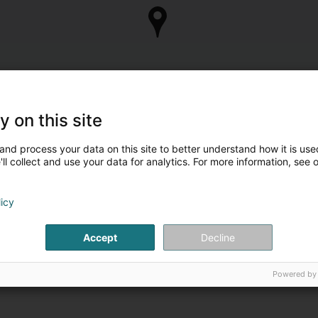
y on this site
and process your data on this site to better understand how it is used
ll collect and use your data for analytics. For more information, see 
licy
Accept
Decline
Powered by