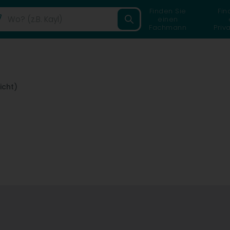
Finden Sie
Fin
einen
Fachmann
Priv
cht)