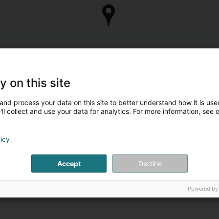
y on this site
and process your data on this site to better understand how it is used
ll collect and use your data for analytics. For more information, see 
licy
Accept
Decline
Powered by