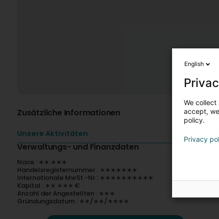
English
Privac
We collect 
Zusätzliche Informationen
accept, we'
policy.
Unsere Aktivitäten
Privacy po
Verwaltungs- und Finanzdaten
Nace : ∗∗.∗∗∗
Handelsregisternummer : ∗∗∗∗∗∗∗
Internationale MwSt.-Nr : ∗∗∗∗∗∗∗∗∗∗
Kapital : ∗∗ ∗∗∗ €
Anzahl der Angestellten : ∗∗∗
Gründungsdatum : ∗∗/∗∗/∗∗∗∗