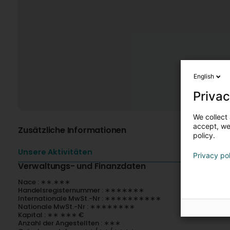
English
Privac
We collect 
accept, we'
Zusätzliche Informationen
policy.
Unsere Aktivitäten
Privacy po
Verwaltungs- und Finanzdaten
Nace : ∗∗.∗∗∗
Handelsregisternummer : ∗∗∗∗∗∗∗
Internationale MwSt.-Nr : ∗∗∗∗∗∗∗∗∗∗
Nationale MwSt.-Nr : ∗∗∗∗∗∗∗∗
Kapital : ∗∗ ∗∗∗ €
Anzahl der Angestellten : ∗∗∗