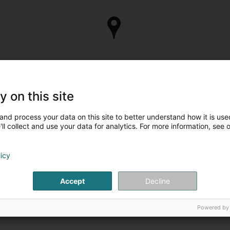
y on this site
and process your data on this site to better understand how it is used
ll collect and use your data for analytics. For more information, see 
licy
Accept
Decline
Powered by