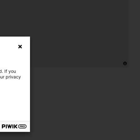
. If you
our privacy