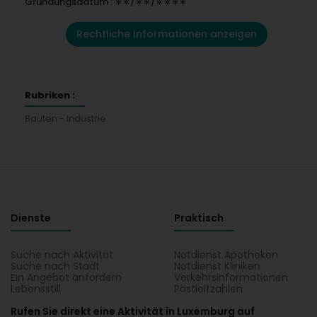
Gründungsdatum : ∗∗/∗∗/∗∗∗∗
Rechtliche Informationen anzeigen
Rubriken :
Bauten - Industrie
Dienste
Praktisch
Suche nach Aktivität
Notdienst Apotheken
Suche nach Stadt
Notdienst Kliniken
Ein Angebot anfordern
Verkehrsinformationen
Lebensstill
Postleitzahlen
Rufen Sie direkt eine Aktivität in Luxemburg auf