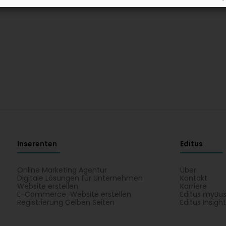
Inserenten
Editus
Online Marketing Agentur
Über
Digitale Lösungen für Unternehmen
Kontakt
Website erstellen
Karriere
E-Commerce-Website erstellen
Editus myBus
Registrierung Gelben Seiten
Editus Insigh