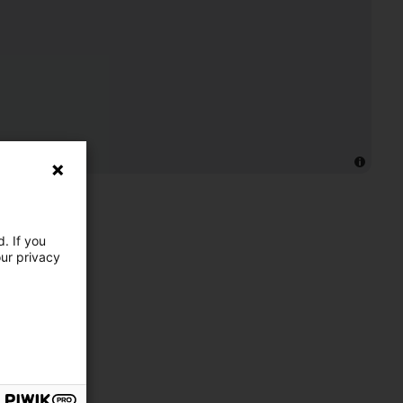
. If you
our privacy