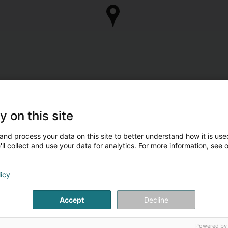
y on this site
and process your data on this site to better understand how it is used
ll collect and use your data for analytics. For more information, see 
licy
Accept
Decline
Powered by