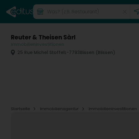
Reuter & Theisen Sàrl
Immobilieninvestitionen
25 Rue Michel Stoffel
L-7793
Bissen (Biissen)
Startseite
Immobilienagentur
Immobilieninvestitionen