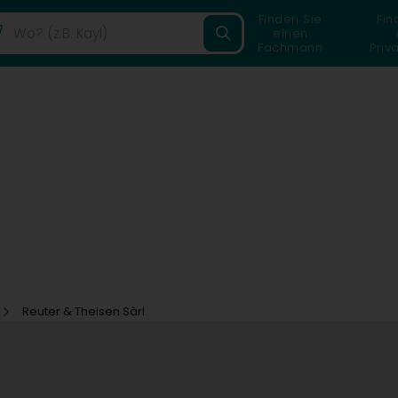
Finden Sie
Fin
einen
Fachmann
Priv
Reuter & Theisen Sàrl