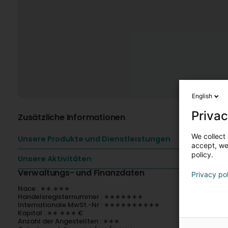
English
Privac
Zusätzliche Informationen
We collect 
Unsere Produkte und Dienstleistungen
accept, we'
policy.
Unsere Aktivitäten
Verwaltungs- und Finanzdaten
Privacy po
Nace : ∗∗.∗∗∗
Handelsregisternummer : ∗∗∗∗∗∗∗
Internationale MwSt.-Nr : ∗∗∗∗∗∗∗∗∗∗
Kapital : ∗∗ ∗∗∗ €
Anzahl der Angestellten : ∗∗∗