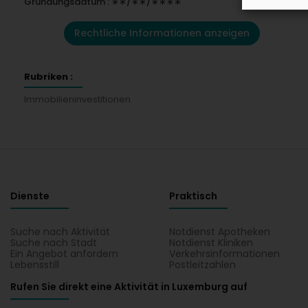
Gründungsdatum : ∗∗/∗∗/∗∗∗∗
Rechtliche Informationen anzeigen
Rubriken :
Immobilieninvestitionen
Dienste
Praktisch
Suche nach Aktivität
Notdienst Apotheken
Suche nach Stadt
Notdienst Kliniken
Ein Angebot anfordern
Verkehrsinformationen
Lebensstill
Postleitzahlen
Rufen Sie direkt eine Aktivität in Luxemburg auf