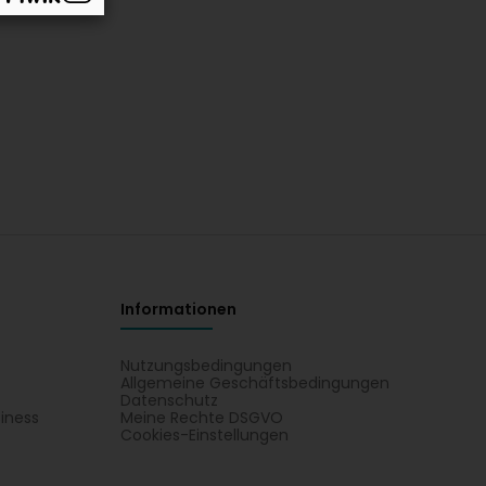
Informationen
Nutzungsbedingungen
Allgemeine Geschäftsbedingungen
Datenschutz
iness
Meine Rechte DSGVO
t
Cookies-Einstellungen