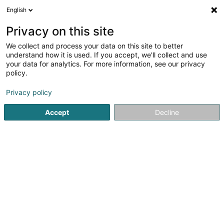
English
DE
Privacy on this site
We collect and process your data on this site to better
Verfeinere deine Suche
understand how it is used. If you accept, we'll collect and use
your data for analytics. For more information, see our privacy
Autour de moi
Heute geöffnet
(0)
policy.
1
Wirtschaftsstudie in Remich
Ergebnis(se) für
en 142ms
Privacy policy
Startseite
Erhebungen und Marktforschung
Wirtschaftsstud
Accept
Decline
1
S.I.A.E.R.
Place de la Résistance
L-5501
Remich (Réimech)
Erhebungen und Marktforschung
Wirtschaftsstudie in der Nähe von Remich