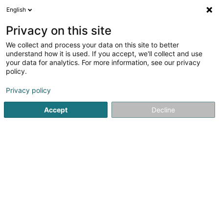
English
DE
Privacy on this site
We collect and process your data on this site to better
Regus Luxembourg JFK 43 Center
understand how it is used. If you accept, we'll collect and use
your data for analytics. For more information, see our privacy
Geschäftszentrum
policy.
43 Avenue John F. Kennedy
L-1855
Luxembourg (Lëtzebuerg)
Privacy policy
Accept
Decline
Fax anzeigen
Sehen Sie die Nummer
Anreise
Startseite
Messe- und Ausstellungszentren
Geschäftszen