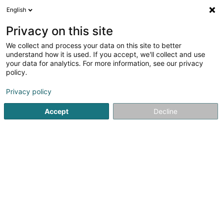
English
DE
Privacy on this site
We collect and process your data on this site to better
Presbytère
understand how it is used. If you accept, we'll collect and use
your data for analytics. For more information, see our privacy
Gottesdienste und religiöse Gemeinschaften
policy.
18 Rue de l'Eglise
L-3636
Kayl (Käl)
Privacy policy
Fax anzeigen
Accept
Decline
Sehen Sie die Nummer
Anreise
Startseite
Gottesdienste und religiöse Gemeinschaften
Pr