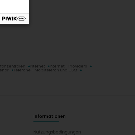
lefonzentralen
Internet
Internet - Providers
behör
Telefone - Mobiltelefon und GSM
Informationen
Nutzungsbedingungen