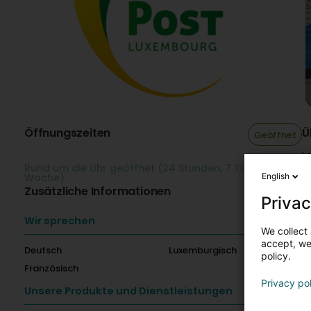
Öffnungszeiten
Ü
Geöffnet
L
Rund um die Uhr geöffnet (24 Stunden, 7 Tage die
P
English
Woche).
m
Zusätzliche Informationen
g
Privac
L
c
Wir sprechen
We collect 
accept, we'
Deutsch
Luxemburgisch
policy.
Französisch
Privacy po
Unsere Produkte und Dienstleistungen