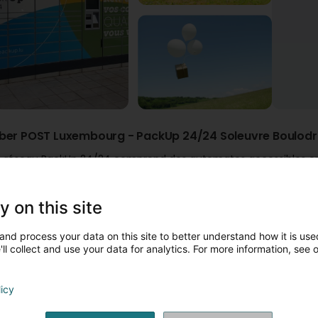
ber POST Luxembourg - PackUp 24/24 Soleuvre Boulod
e réseau PackUp 24/24 comprend des automates accessibles en 
our y faire livrer vos colis, la procédure est exactement la même 
entionner votre adresse PackUp habituelle en spécifiant le code 
rands compartiments PackUp 24/24 ont pour dimensions: 750 x
y on this site
orsque votre colis est arrivé dans la station PackUp 24/24, vous
omportant les codes PIN nécessaires au retrait de votre colis.
and process your data on this site to better understand how it is used
ll collect and use your data for analytics. For more information, see 
licy