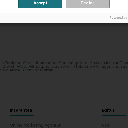
Accept
Decline
Powered by
ale Tablette
Fernsehanbieter
Fernsehgeräte
Installation von Te
r Dienst
Post
Smartphone Zubehör
Telefone - Anlagen und Zu
onsdienste
Zahlungskarten
Inserenten
Editus
Online Marketing Agentur
Über