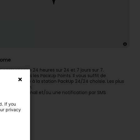
rome
permanence 24 heures sur 24 et 7 jours sur 7.
que pour tous les PackUp Points. Il vous suffit de
postal propre à la station PackUp 24/24 choisie. Les plus
 440 x 610 mm.
 recevez un e-mail et/ou une notification par SMS
. If you
our privacy