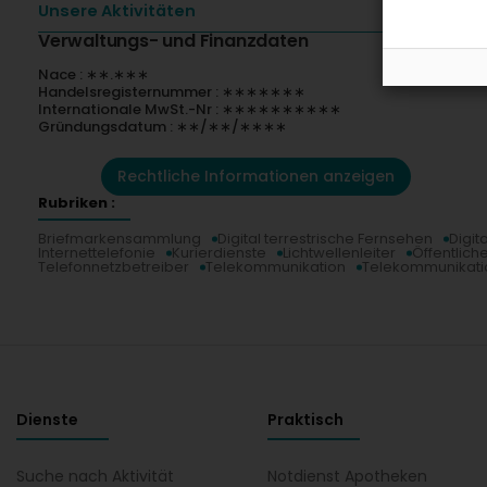
Unsere Aktivitäten
Verwaltungs- und Finanzdaten
Nace : ∗∗.∗∗∗
Handelsregisternummer : ∗∗∗∗∗∗∗
Internationale MwSt.-Nr : ∗∗∗∗∗∗∗∗∗∗
Gründungsdatum : ∗∗/∗∗/∗∗∗∗
Rechtliche Informationen anzeigen
Rubriken :
Briefmarkensammlung
Digital terrestrische Fernsehen
Digit
Internettelefonie
Kurierdienste
Lichtwellenleiter
Öffentliche
Telefonnetzbetreiber
Telekommunikation
Telekommunikati
Dienste
Praktisch
Suche nach Aktivität
Notdienst Apotheken