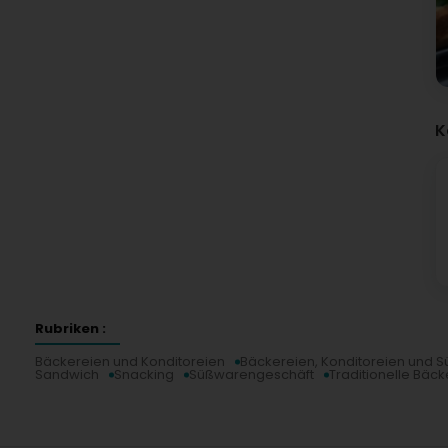
K
Rubriken :
Bäckereien und Konditoreien
Bäckereien, Konditoreien und 
Sandwich
Snacking
Süßwarengeschäft
Traditionelle Bäck