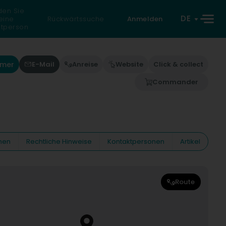
den Sie
DE
eine
Rückwärtssuche
Anmelden
atperson
mmer
E-Mail
Anreise
Website
Click & collect
Commander
nen
Rechtliche Hinweise
Kontaktpersonen
Artikel
Route