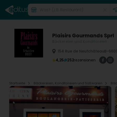
Plaisirs Gourmands Sprl
Bäckereien und Konditoreien
154 Rue de Neufchâteau
B-660
4,25
252
rezensionen
Startseite
Bäckereien, Konditoreien und Süßwaren
Bäc