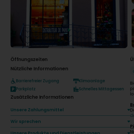
Öffnungszeiten
Ü
Nützliche Informationen
Barrierefreier Zugang
Klimaanlage
B
p
Parkplatz
Schnelles Mittagessen
l
Zusätzliche Informationen
B
Unsere Zahlungsmittel
D
d
Wir sprechen
P
N
Unsere Produkte und Dienstleistungen