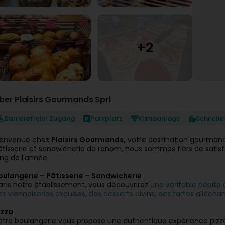
ber Plaisirs Gourmands Sprl
Barrierefreier Zugang
Parkplatz
Klimaanlage
Schnelle
ienvenue chez
Plaisirs Gourmands,
votre destination gourmand
âtisserie et sandwicherie de renom, nous sommes fiers de satisf
ong de l'année.
oulangerie – Pâtisserie – Sandwicherie
ans notre établissement, vous découvrirez
une véritable pépite 
es viennoiseries exquises, des desserts divins, des tartes alléchan
izza
otre boulangerie vous propose une authentique expérience pizza