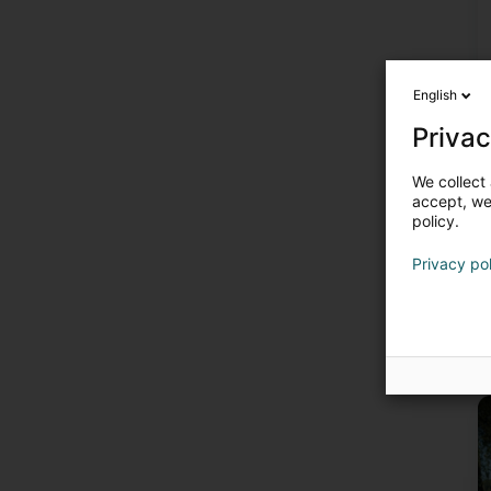
English
Privac
We collect 
accept, we'
policy.
Privacy po
U