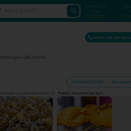
Finden Sie
Fin
einen
Fachmann
Priv
Sehen Sie die Nu
0
Bastogne (BELGIQUE)
ÖFFNUNGSZEITEN
Rezensio
kereien und Konditoreien
Plaisirs Gourmands Sprl