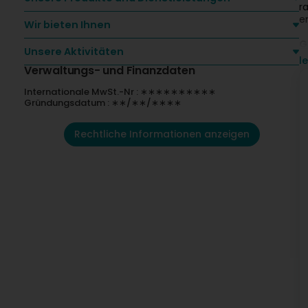
r
e
Wir bieten Ihnen
G
Unsere Aktivitäten
P
l
d
Verwaltungs- und Finanzdaten
m
Internationale MwSt.-Nr : ∗∗∗∗∗∗∗∗∗∗
Gründungsdatum : ∗∗/∗∗/∗∗∗∗
G
N
é
Rechtliche Informationen anzeigen
m
E
c
P
V
é
C
M
a