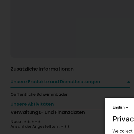
Zusätzliche Informationen
Unsere Produkte und Dienstleistungen
Oeffentliche Schwimmbäder
Unsere Aktivitäten
English
Verwaltungs- und Finanzdaten
Privac
Nace : ∗∗.∗∗∗
Anzahl der Angestellten : ∗∗∗
We collect 