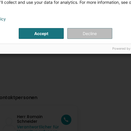
ll collect and use your data for analytics. For more information, see 
Nordpool
AquaNat'our
Rue de l'Ecole
L-7730
1A Parc
L-9836
Colmar-Berg (Colmer-Bierg)
Hosingen (Housen
licy
Plus d'infos
Plus d'in
Accept
Decline
Powered by
ontaktpersonen
Herr Romain
Schneider
Verantwortlicher für