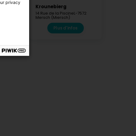
our privacy
Krounebierg
14 Rue de la Piscine
L-7572
)
Mersch (Miersch)
fos
Plus d'infos