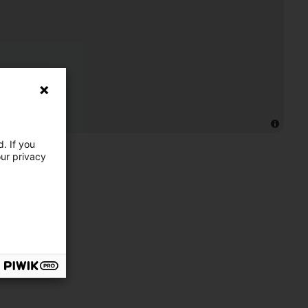
. If you
our privacy