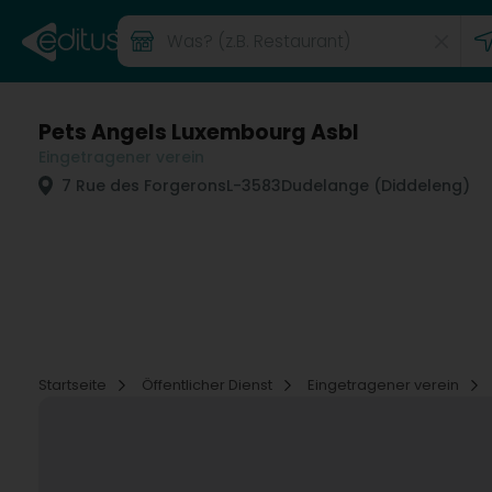
Pets Angels Luxembourg Asbl
Eingetragener verein
7 Rue des Forgerons
L-3583
Dudelange (Diddeleng)
Startseite
Öffentlicher Dienst
Eingetragener verein