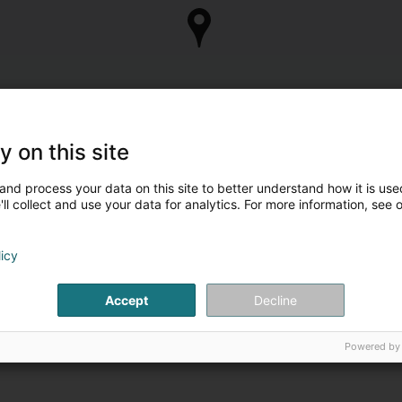
y on this site
and process your data on this site to better understand how it is used
ll collect and use your data for analytics. For more information, see 
licy
Accept
Decline
Powered by