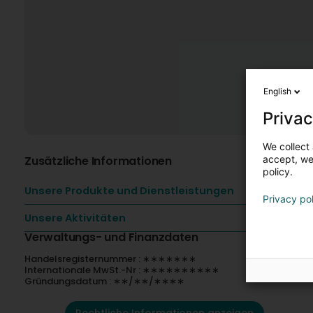
English
Privac
We collect 
Zusätzliche Informationen
accept, we'
policy.
Unsere Produkte und Dienstleistungen
Privacy po
Unsere Aktivitäten
Verwaltungs- und Finanzdaten
Handelsregisternummer : ∗∗∗∗∗∗∗
Internationale MwSt.-Nr : ∗∗∗∗∗∗∗∗∗∗
Gründungsdatum : ∗∗/∗∗/∗∗∗∗