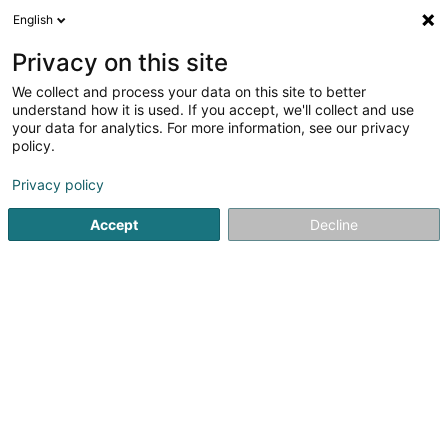
English
DE
Privacy on this site
We collect and process your data on this site to better
Verfeinere deine Suche
understand how it is used. If you accept, we'll collect and use
your data for analytics. For more information, see our privacy
Autour de moi
Heute geöffnet
(0)
policy.
1
Zuchtstall in Petit-Tenquin
Ergebnis(se) für
en 34ms
Privacy policy
Startseite
Reiten
Zuchtstall
Petit-Tenquin
Accept
Decline
1
Double E Farm
5 Rue de L’eglise
F-57660
Petit-Tenquin
Reiten