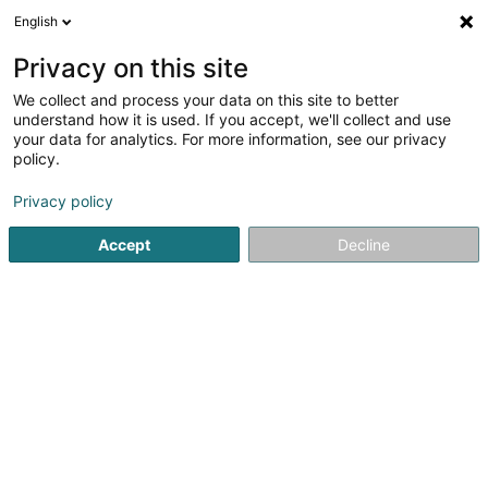
English
DE
Privacy on this site
We collect and process your data on this site to better
PELZER Luxembourg SA
understand how it is used. If you accept, we'll collect and use
your data for analytics. For more information, see our privacy
Kühlschränke - Kühlanlagen
policy.
19 Bastnicherstrooss
L-9638
Pommerloch (Pommerlach)
Privacy policy
Accept
Decline
Fax anzeigen
Sehen Sie die Nummer
Anreise
Startseite
Restaurant- und Caféausstattung
Kühlschränke