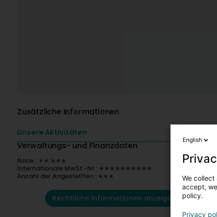
Zusätzliche Informationen
Unsere Aktivitäten
English
Verwaltungs- und Finanzdaten
Privac
Nace : ∗∗.∗∗∗
Internationale MwSt.-Nr : ∗∗∗∗∗∗∗∗∗∗
Anzahl der Angestellten : ∗∗∗
We collect 
accept, we'
policy.
Rechtliche Informationen anzeigen
Privacy po