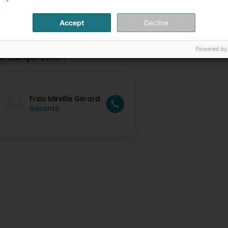
Accept
Decline
Powered by
ontaktpersonen
Frau Mireille Gérard
Gérante