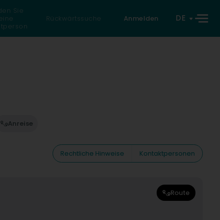
den Sie
DE
eine
Rückwärtssuche
Anmelden
atperson
Anreise
Rechtliche Hinweise
Kontaktpersonen
Route