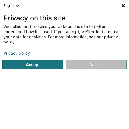
English
DE
Privacy on this site
We collect and process your data on this site to better
Payeur Michèle (Dr)
understand how it is used. If you accept, we'll collect and use
your data for analytics. For more information, see our privacy
Fachärzte für: Haut- und
Geschlechtskrankheiten
policy.
3,93
46
rezensionen
Privacy policy
47 Avenue Guillaume
L-1651
Luxembourg (Lëtzebuerg)
Accept
Decline
Fax anzeigen
Kontakt
Les soi
Sehen Sie die Nummer
E-Mail
Anreise
Website
Startseite
Fachärzte für: Haut- und Geschlechtskrankheiten