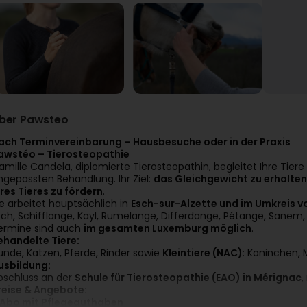
ber Pawsteo
ach Terminvereinbarung – Hausbesuche oder in der Praxis
awstéo – Tierosteopathie
amille Candela, diplomierte Tierosteopathin, begleitet Ihre Tiere 
ngepassten Behandlung. Ihr Ziel:
das Gleichgewicht zu erhalten
hres Tieres zu fördern
.
ie arbeitet hauptsächlich in
Esch-sur-Alzette und im Umkreis v
sch, Schifflange, Kayl, Rumelange, Differdange, Pétange, Sane
ermine sind auch
im gesamten Luxemburg möglich
.
ehandelte Tiere:
unde, Katzen, Pferde, Rinder sowie
Kleintiere (NAC)
: Kaninchen,
usbildung:
bschluss an der
Schule für Tierosteopathie (EAO) in Mérignac
,
reise & Angebote:
. Abo mit Pflegeguthaben