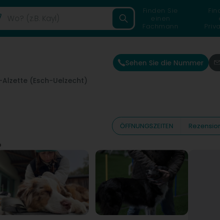
Finden Sie
Fin
einen
Fachmann
Priv
Sehen Sie die Nummer
-Alzette (Esch-Uelzecht)
ÖFFNUNGSZEITEN
Rezensio
o