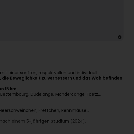
mit einer sanften, respektvollen und individuell
, die Beweglichkeit zu verbessern und das Wohlbefinden
on 15 km
:
m, Bettembourg, Dudelange, Mondercange, Foetz…
 Meerschweinchen, Frettchen, Rennmäuse…
 nach einem
5-jährigen Studium
(2024).