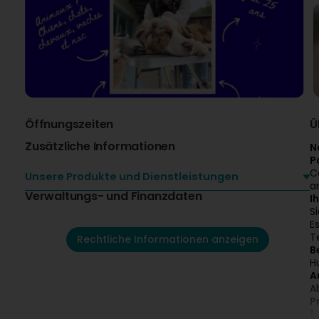
Öffnungszeiten
Ü
Zusätzliche Informationen
N
P
C
Unsere Produkte und Dienstleistungen
a
Verwaltungs- und Finanzdaten
I
S
E
T
Rechtliche Informationen anzeigen
B
H
A
A
P
1