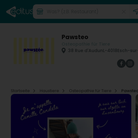
Pawsteo
Osteopathie für Tiere
38 Rue d'Audun
L-4018
Esch-sur
Startseite
Haustiere
Osteopathie für Tiere
Pawste