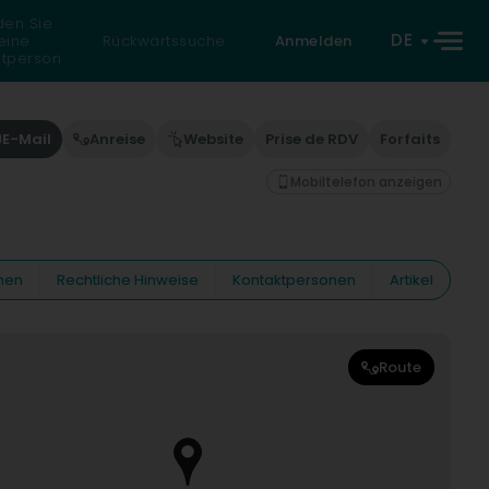
den Sie
DE
eine
Rückwärtssuche
Anmelden
atperson
E-Mail
Anreise
Website
Prise de RDV
Forfaits
Mobiltelefon anzeigen
nen
Rechtliche Hinweise
Kontaktpersonen
Artikel
Route