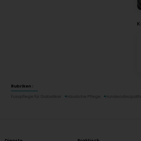
K
Rubriken :
Fusspflege für Diabetiker
Häusliche Pflege
Hundeosteopath
Dienste
Praktisch