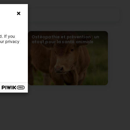
. If you
 NAC : une
Ostéopathie et prévention : un
our privacy
atout pour la santé animale