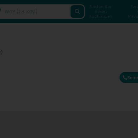
Finden Sie
Fin
einen
Fachmann
Priv
g)
Sehe