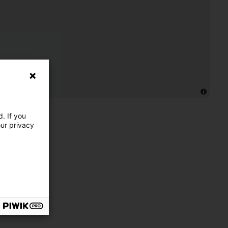
. If you
our privacy