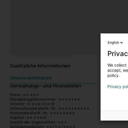
English
Privac
We collect 
Zusätzliche Informationen
accept, we'
policy.
Unsere Aktivitäten
Verwaltungs- und Finanzdaten
Privacy po
Nace : ∗∗.∗∗∗
Handelsregisternummer : ∗∗∗∗∗∗∗
Umsatz : ∗ ∗∗∗ ∗∗∗ €
Internationale MwSt.-Nr : ∗∗∗∗∗∗∗∗∗∗
Nationale MwSt.-Nr : ∗∗∗∗∗∗∗∗
Kapital : ∗∗ ∗∗∗ €
Anzahl der Angestellten : ∗∗∗
Gründungsdatum : ∗∗/∗∗/∗∗∗∗