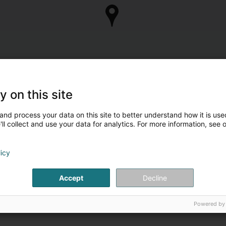
y on this site
and process your data on this site to better understand how it is used
ll collect and use your data for analytics. For more information, see 
licy
Accept
Decline
Powered by