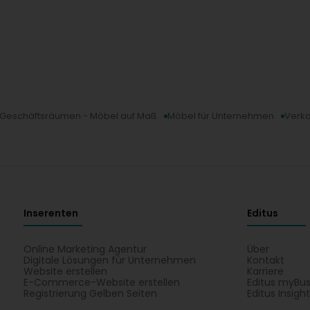
n Geschäftsräumen - Möbel auf Maß
Möbel für Unternehmen
Verka
Inserenten
Editus
Online Marketing Agentur
Über
Digitale Lösungen für Unternehmen
Kontakt
Website erstellen
Karriere
E-Commerce-Website erstellen
Editus myBus
Registrierung Gelben Seiten
Editus Insigh