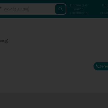
Finden Sie
Fin
einen
Fachmann
Priv
uerg)
Sehe