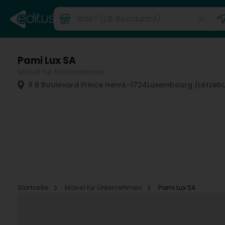
Pami Lux SA
Möbel für Unternehmen
9 B Boulevard Prince Henri
L-1724
Luxembourg (Lëtzeb
Startseite
Möbel für Unternehmen
Pami Lux SA