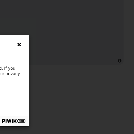
. If you
our privacy