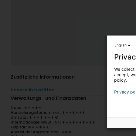
English
Privac
We collect 
accept, we'
Zusätzliche Informationen
policy.
Unsere Aktivitäten
Privacy po
Verwaltungs- und Finanzdaten
Nace : ∗∗.∗∗∗
Handelsregisternummer : ∗∗∗∗∗∗∗
Umsatz : ∗ ∗∗∗ ∗∗∗ €
Internationale MwSt.-Nr : ∗∗∗∗∗∗∗∗∗∗
Kapital : ∗∗ ∗∗∗ €
Anzahl der Angestellten : ∗∗∗