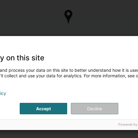
y on this site
and process your data on this site to better understand how it is used
ll collect and use your data for analytics. For more information, see 
licy
Accept
Decline
Powered by