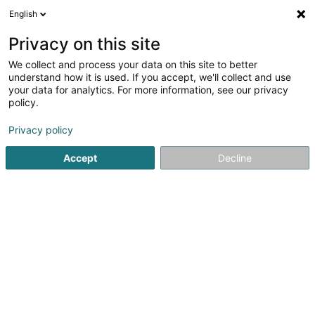
English
DE
Privacy on this site
We collect and process your data on this site to better
1
understand how it is used. If you accept, we'll collect and use
Ergebnis(se) für
Möbelpolster, Polsterbezüge in Noirefontaine (Bouillon)
your data for analytics. For more information, see our privacy
en 45ms
policy.
Startseite
Möbel
Möbelpolster, Polsterbezüge
Noirefont
Privacy policy
Accept
Decline
1
Questiaux Christian
7 Les Longchamps
B-6831
Noirefontaine (Bouillon)
Christian Questiaux und sein Sohn Benjamin stellen ihr
Know-how in den Dienst der Gestaltung und Renovierung
Ihrer Möbel sowie der Innenraumgestaltung.Unsere
Kompetenzbereiche:Polsterer: Polstern und Reparieren
Ihrer SitzmöbelSchneider: Anfertigung...