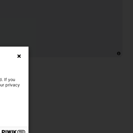
. If you
our privacy