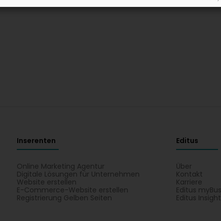
Inserenten
Editus
Online Marketing Agentur
Über
Digitale Lösungen für Unternehmen
Kontakt
Website erstellen
Karriere
E-Commerce-Website erstellen
Editus myBus
Registrierung Gelben Seiten
Editus Insigh