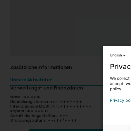
English
Privac
Zusätzliche Informationen
We collect 
Unsere Aktivitäten
accept, we'
Verwaltungs- und Finanzdaten
policy.
Nace : ∗∗.∗∗∗
Privacy po
Handelsregisternummer : ∗∗∗∗∗∗∗
Internationale MwSt.-Nr : ∗∗∗∗∗∗∗∗∗∗
Kapital : ∗∗ ∗∗∗ €
Anzahl der Angestellten : ∗∗∗
Gründungsdatum : ∗∗/∗∗/∗∗∗∗