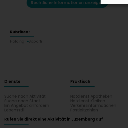
Rechtliche Informationen anzeigen
Rubriken :
Holding
Soparfi
Dienste
Praktisch
Suche nach Aktivität
Notdienst Apotheken
Suche nach Stadt
Notdienst Kliniken
Ein Angebot anfordern
Verkehrsinformationen
Lebensstill
Postleitzahlen
Rufen Sie direkt eine Aktivität in Luxemburg auf