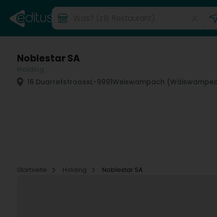
Noblestar SA
Holding
16 Duarrefstrooss
L-9991
Weiswampach (Wäiswampec
Startseite
Holding
Noblestar SA