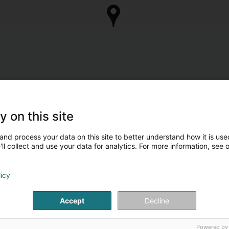
y on this site
and process your data on this site to better understand how it is used
ll collect and use your data for analytics. For more information, see 
licy
Accept
Decline
Powered by