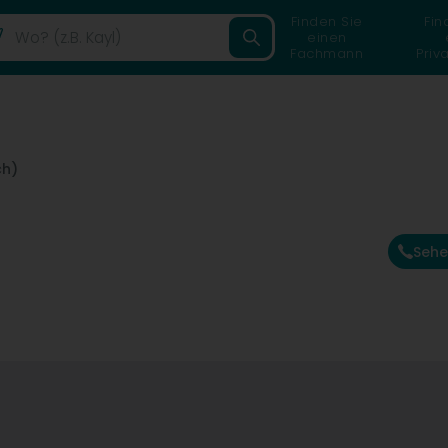
Finden Sie
Fin
einen
Fachmann
Priv
h)
Sehe