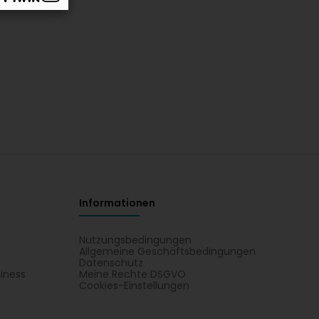
Informationen
Nutzungsbedingungen
Allgemeine Geschäftsbedingungen
Datenschutz
iness
Meine Rechte DSGVO
t
Cookies-Einstellungen