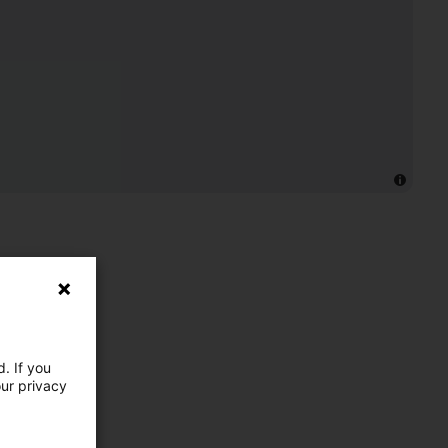
. If you
our privacy