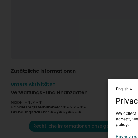
Zusätzliche Informationen
Unsere Aktivitäten
English
Verwaltungs- und Finanzdaten
Privac
Nace : ∗∗.∗∗∗
Handelsregisternummer : ∗∗∗∗∗∗∗
Gründungsdatum : ∗∗/∗∗/∗∗∗∗
We collect 
accept, we'
policy.
Rechtliche Informationen anzeigen
Privacy po