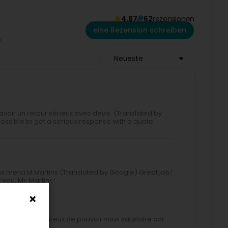
4,87
62
rezensionen
eine Rezension schreiben
Neueste
oir un retour sérieux avec devis. (Translated by
possible to get a serious response with a quote.
and merci M.Martins (Translated by Google) Great job!
you, Mr. Martins!
s sommes heureux de pouvoir vous satisfaire car