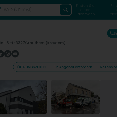
Finden Sie
Fin
einen
Fachmann
Priv
S
Hall 5 -
L-3327
Crauthem (Krautem)
ÖFFNUNGSZEITEN
Ein Angebot anfordern
Rezensio