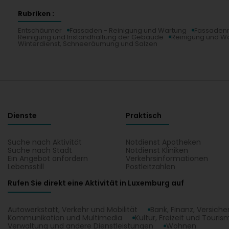
Rubriken :
Entschäumer
Fassaden - Reinigung und Wartung
Fassadenr
Reinigung und Instandhaltung der Gebäude
Reinigung und W
Winterdienst, Schneeräumung und Salzen
Dienste
Praktisch
Suche nach Aktivität
Notdienst Apotheken
Suche nach Stadt
Notdienst Kliniken
Ein Angebot anfordern
Verkehrsinformationen
Lebensstill
Postleitzahlen
Rufen Sie direkt eine Aktivität in Luxemburg auf
Autowerkstatt, Verkehr und Mobilität
Bank, Finanz, Versich
Kommunikation und Multimedia
Kultur, Freizeit und Touris
Verwaltung und andere Dienstleistungen
Wohnen