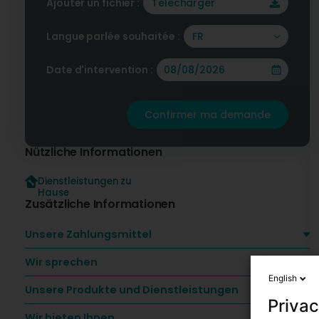
Ajouter un fichier :
Télécharger
Langue parlée souhaitée :
FR
Date d'intervention :
Confirmer ma demande
Nützliche Informationen
Dienstleistungen zu
Hause
Zusätzliche Informationen
Unsere Zahlungsmittel
Wir sprechen
English
Unsere Produkte und Dienstleistungen
Privac
Wir bieten Ihnen