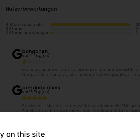
Nutzerbewertungen
4 Sterne und mehr
3 Sterne
2 Sterne und weniger
bongchen
vor 14 Tag(en)
Malheureusement après plusieurs relances impossible d’av
Google) Unfortunately, after several follow-ups, it was im
armando alves
vor 16 Tag(en)
Bon travail ! Merci les employé très profesionelle ! Un gr
Thank you to the very professional employees! A big thank 
NETECO
vor 14 Tag(en)
y on this site
Bonjour armando Merci pour votre commentaire. Nou
c'est notre ambition. Cordialement, NETECO