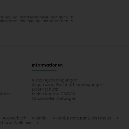
reinigung
Professionelle Reinigung
llektoren
Reinigungsunternehmen
Informationen
Nutzungsbedingungen
Allgemeine Geschäftsbedingungen
Datenschutz
iness
Meine Rechte DSGVO
t
Cookies-Einstellungen
Gewerblich
Handel
Hotel, Restaurant, Wirtshaus
rt und Wellness