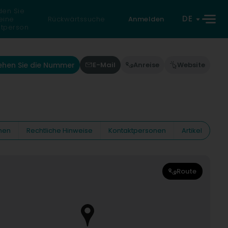
den Sie
DE
eine
Rückwärtssuche
Anmelden
atperson
ehen Sie die Nummer
E-Mail
Anreise
Website
nen
Rechtliche Hinweise
Kontaktpersonen
Artikel
Route