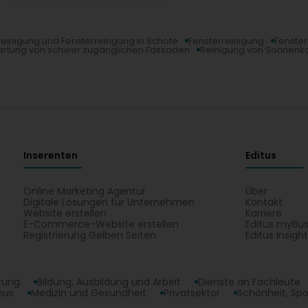
einigung und Fensterreingung in Schote
Fensterreinigung
Fenster
artung von schwer zugänglichen Fassaden
Reinigung von Sonnenko
Inserenten
Editus
Online Marketing Agentur
Über
Digitale Lösungen für Unternehmen
Kontakt
Website erstellen
Karriere
E-Commerce-Website erstellen
Editus myBus
Registrierung Gelben Seiten
Editus Insigh
erung
Bildung, Ausbildung und Arbeit
Dienste an Fachleute
mus
Medizin und Gesundheit
Privatsektor
Schönheit, Spo