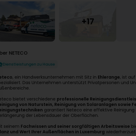
ber NETECO
Dienstleistungen zu Hause
eteco
, ein Handwerksunternehmen mit Sitz in
Ehlerange
, ist au
pezialisiert. Das Unternehmen unterstützt Privatpersonen und U
ußenbereiche.
eteco bietet verschiedene
professionelle Reinigungsdienstle
einigung von Naturstein, Reinigung von Solaranlagen sowie F
einigungstechniken
garantiert Neteco eine effektive Reinigung 
erlängerung der Lebensdauer der Oberflächen.
it seinem
Fachwissen und seiner sorgfältigen Arbeitsweise
bi
lanz und Wert Ihrer Außenflächen in Luxemburg
wiederherzuste