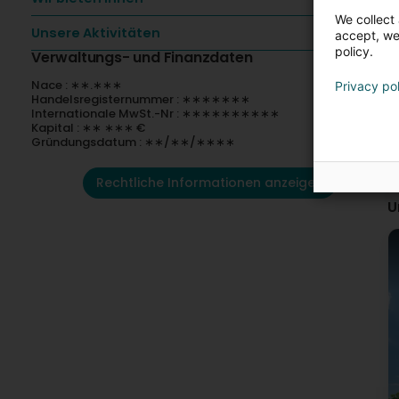
We collect 
Unsere Aktivitäten
accept, we'
policy.
Verwaltungs- und Finanzdaten
Nace : ∗∗.∗∗∗
Privacy po
Handelsregisternummer : ∗∗∗∗∗∗∗
Internationale MwSt.-Nr : ∗∗∗∗∗∗∗∗∗∗
Kapital : ∗∗ ∗∗∗ €
Gründungsdatum : ∗∗/∗∗/∗∗∗∗
Rechtliche Informationen anzeigen
U