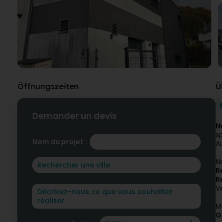
Öffnungszeiten
Ü
Demander un devis
N
s
Nom du projet :
A
N
R
R
V
M
G