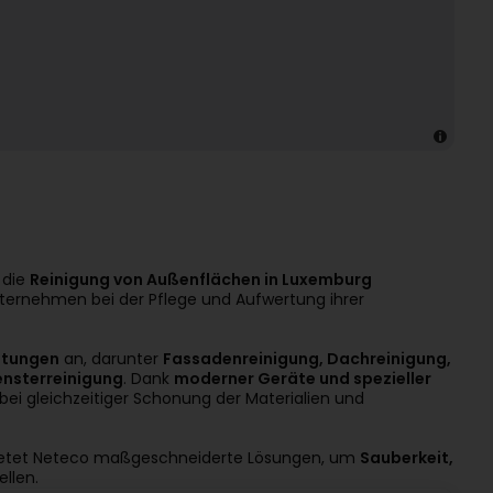
f die
Reinigung von Außenflächen in Luxemburg
nternehmen bei der Pflege und Aufwertung ihrer
istungen
an, darunter
Fassadenreinigung, Dachreinigung,
ensterreinigung
. Dank
moderner Geräte und spezieller
bei gleichzeitiger Schonung der Materialien und
etet Neteco maßgeschneiderte Lösungen, um
Sauberkeit,
llen.