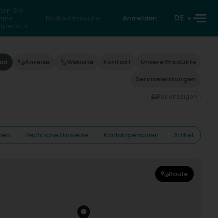
den Sie
DE
eine
Rückwärtssuche
Anmelden
atperson
ail
Anreise
Website
Kontakt
Unsere Produkte
Serviceleistungen
Fax anzeigen
nen
Rechtliche Hinweise
Kontaktpersonen
Artikel
Route