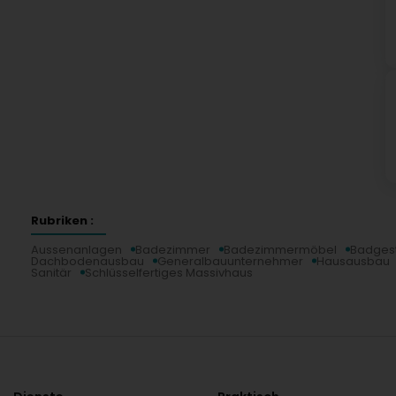
Rubriken :
Aussenanlagen
Badezimmer
Badezimmermöbel
Badgest
Dachbodenausbau
Generalbauunternehmer
Hausausbau
Sanitär
Schlüsselfertiges Massivhaus