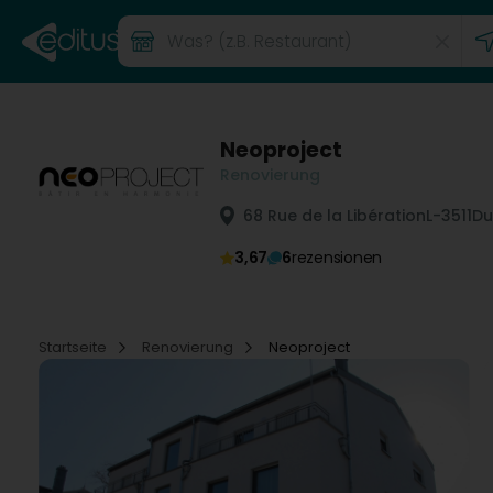
Neoproject
Renovierung
68 Rue de la Libération
L-3511
Du
3,67
6
rezensionen
Startseite
Renovierung
Neoproject