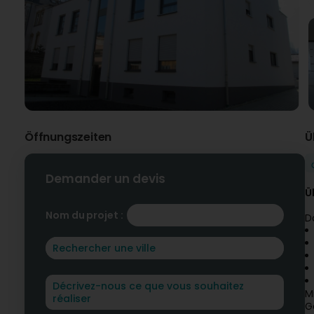
Öffnungszeiten
Ü
Demander un devis
Ü
Nom du projet :
D
M
G