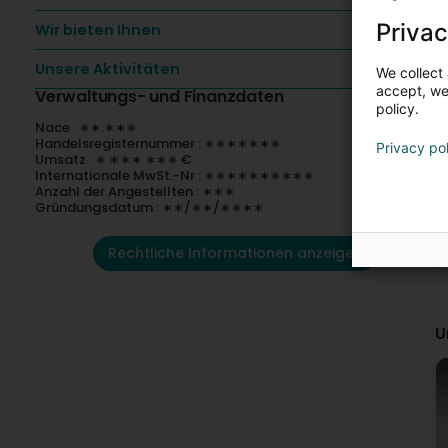
Privac
Wir bieten Ihnen
Unsere Aktivitäten
We collect 
accept, we'
Verwaltungs- und Finanzdaten
policy.
Nace : ∗∗.∗∗∗
Handelsregisternummer : ∗∗∗∗∗∗∗
Privacy po
Umsatz : ∗ ∗∗∗ ∗∗∗ €
Internationale MwSt.-Nr : ∗∗∗∗∗∗∗∗∗∗
Anzahl der Angestellten : ∗∗∗
Gründungsdatum : ∗∗/∗∗/∗∗∗∗
Rechtliche Informationen anzeigen
U