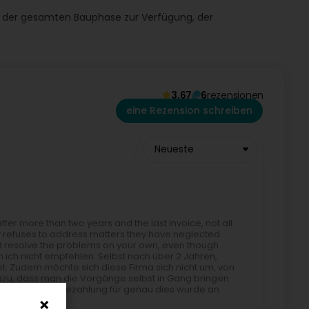
der gesamten Bauphase zur Verfügung, der
chgerechte Ausführung und
Einhaltung angemessener
t zu vereinbaren und ein
individuelles Angebot
für die
3,67
6
rezensionen
eine Rezension schreiben
Neueste
r more than two years and the last invoice, not all
refuses to address matters they have neglected.
nd resolve the problems on your own, even though
nn ich nicht empfehlen. Selbst nach über 2 Jahren,
et. Zudem möchte sich diese Firma sich nicht um, von
zu, dass man die Vorgänge selbst in Gang bringen
s, aber die Bezahlung für genau dies wurde an