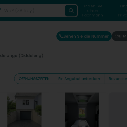
Finden Sie
Fin
einen
Fachmann
Priv
Sehen Sie die Nummer
E-M
delange (Diddeleng)
ÖFFNUNGSZEITEN
Ein Angebot anfordern
Rezensio