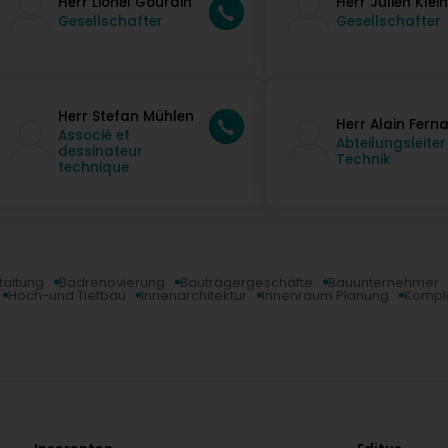
Herr Lionel Gourdin
Herr Julien Klein
Gesellschafter
Gesellschafter
Herr Stefan Mühlen
Herr Alain Fern
Associé et
Abteilungsleiter
dessinateur
Technik
technique
altung
Badrenovierung
Bauträgergeschäfte
Bauunternehmer
Hoch-und Tiefbau
Innenarchitektur
Innenraum Planung
Kompl