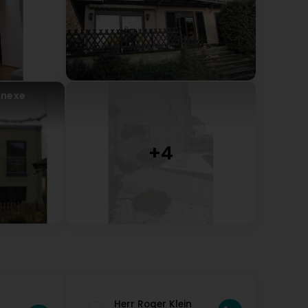
he highway. No respect for others. If you work like
Oh yes, the middle finger is a very popular instrument
en auf der Autobahn. Keinen Respekt vor anderen.
kein Projekt mit Ihnen machen. Achja der
r.
nnexe
nal
Herr Roger Klein