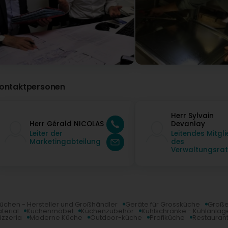
ontaktpersonen
Herr Sylvain
Herr Gérald NICOLAS
Devanlay
Leiter der
Leitendes Mitgli
Marketingabteilung
des
Verwaltungsrat
üchen - Hersteller und Großhändler
Geräte für Grossküche
Große
erial
Küchenmöbel
Küchenzubehör
Kühlschränke - Kühlanlag
Pizzeria
Moderne Küche
Outdoor-küche
Profiküche
Restauran