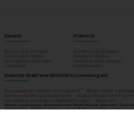
Dienste
Praktisch
Suche nach Aktivität
Notdienst Apotheken
Suche nach Stadt
Notdienst Kliniken
Ein Angebot anfordern
Verkehrsinformationen
Lebensstill
Postleitzahlen
Rufen Sie direkt eine Aktivität in Luxemburg auf
Autowerkstatt, Verkehr und Mobilität
Bank, Finanz, Versich
Kommunikation und Multimedia
Kultur, Freizeit und Touris
Verwaltung und andere Dienstleistungen
Wohnen
Nalis in Luxembourg, alle praktischen Informationen über Nalis: Geschä
Großhändler, Geräte für Grossküche, Große Küche, Hotelausstattung, 
Kühlanlagen, Kühlschränke - Kühlanlagen, Kundendienst zur Fehlerbehe
Ihren Kontakt Nalis auf einem Plan in Luxembourg.
1.0.2606.0809
C