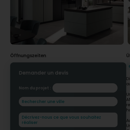
Öffnungszeiten
Ü
Demander un devis
D
a
Nom du projet :
U
A
r
h
A
U