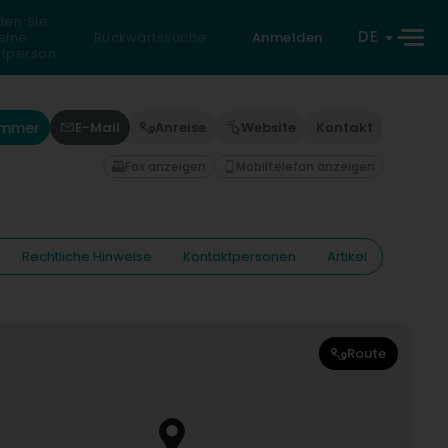
den Sie
DE
eine
Rückwärtssuche
Anmelden
atperson
ummer
E-Mail
Anreise
Website
Kontakt
Fax anzeigen
Mobiltelefon anzeigen
Rechtliche Hinweise
Kontaktpersonen
Artikel
Route