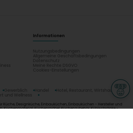
Informationen
Nutzungsbedingungen
Allgemeine Geschäftsbedingungen
Datenschutz
iness
Meine Rechte DSGVO
t
Cookies-Einstellungen
Gewerblich
Handel
Hotel, Restaurant, Wirtshaus
rt und Wellness
 für Küche, Designküche, Einbauküchen, Einbauküchen - Hersteller und
hen, Küchenmaterial, Küchenmöbel, Küchenzubehör, Kühlschränke -
rofiküche, Restaurant- und Caféausstattung, Studioküche. Finden Sie
ge
L-3670 Kayl