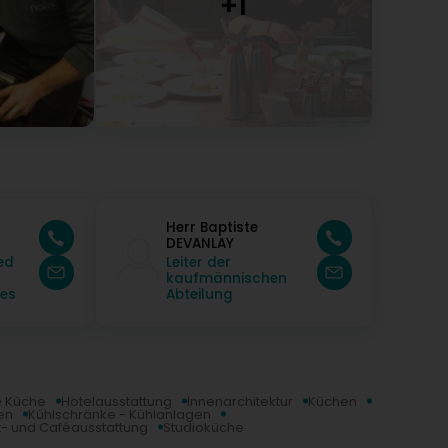
Herr Baptiste
DEVANLAY
ed
Leiter der
kaufmännischen
es
Abteilung
 Küche
Hotelausstattung
Innenarchitektur
Küchen
en
Kühlschränke - Kühlanlagen
t- und Caféausstattung
Studioküche