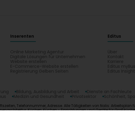
Inserenten
Editus
Online Marketing Agentur
Über
Digitale Lösungen für Unternehmen
Kontakt
Website erstellen
Karriere
E-Commerce-Website erstellen
Editus myBus
Registrierung Gelben Seiten
Editus Insigh
erung
Bildung, Ausbildung und Arbeit
Dienste an Fachleute
mus
Medizin und Gesundheit
Privatsektor
Schönheit, Spo
ftszeiten, Telefonnummer, Adresse. Alle Tätigkeiten von Nalis: Arbeitsplan
Innenarchitektur, Küchen, Küchen - Einrichtungen und Geräte für Großküc
bung, Massküche, Material für Pizzeria, Moderne Küche, Outdoor-küche, P
opyright © 2026
Editus Luxembourg S.A.
208, rue de Noertzan