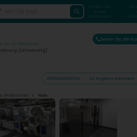
Finden Sie
Fin
einen
Fachmann
Priv
Sehen Sie die N
te für Großküchen
mbourg (Lëtzebuerg)
ÖFFNUNGSZEITEN
Ein Angebot anfordern
für Großküchen
Nalis