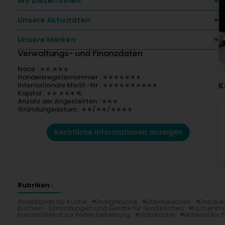
Wir bieten Ihnen
Unsere Aktivitäten
Unsere Marken
Verwaltungs- und Finanzdaten
Nace : ∗∗.∗∗∗
Handelsregisternummer : ∗∗∗∗∗∗∗
K
Internationale MwSt.-Nr : ∗∗∗∗∗∗∗∗∗∗
Kapital : ∗∗ ∗∗∗ €
Anzahl der Angestellten : ∗∗∗
Gründungsdatum : ∗∗/∗∗/∗∗∗∗
Rechtliche Informationen anzeigen
Rubriken :
Arbeitsplan für Küche
Designküche
Einbauküchen
Einbauk
Küchen - Einrichtungen und Geräte für Großküchen
Küchenmat
Kundendienst zur Fehlerbehebung
Massküche
Material für 