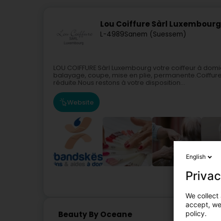
Lou Coiffure Sàrl Luxembourg
L-4989
Sanem (Suessem)
LOU COIFFURE Sàrl Luxembourg votre coiffeur à domic
balayage, coupe, mise en plie, permanente.Coiffure
réduite.Nous restons à votre disposition...
Website
English
Privac
We collect 
accept, we'
policy.
Beauty By Oceane