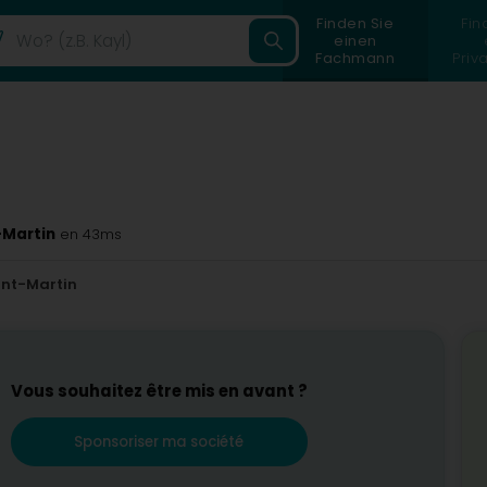
Finden Sie
Fin
einen
Fachmann
Priv
-Martin
en 43ms
nt-Martin
Vous souhaitez être mis en avant ?
Sponsoriser ma société