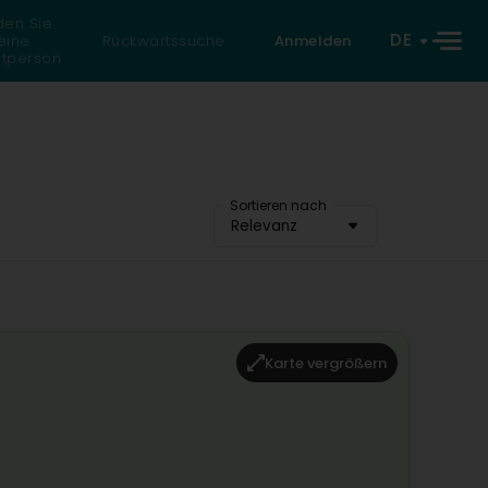
den Sie
DE
eine
Rückwärtssuche
Anmelden
atperson
Sortieren nach
Relevanz
Karte vergrößern