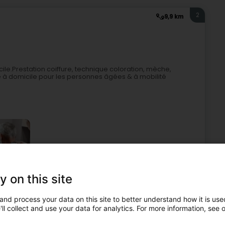
2
9,9 km
ile.Prestation coiffure, technique coloration, mèche,
 à domicile pour les personnes âgées & à mobilité
y on this site
Friseur
Friseur zu Hause
Damenfriseure
and process your data on this site to better understand how it is used
ll collect and use your data for analytics. For more information, see 
3
14,6 km