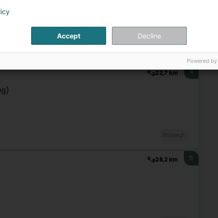
licy
Accept
Decline
Friseur
Powered by
4
22,7 km
ng)
Friseur
5
28,2 km