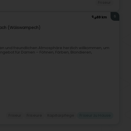
Friseur
6
69 km
ach (Wäiswampech)
en und freundlichen Atmosphäre herzlich willkommen, um
 Angebot für Damen – Föhnen, Färben, Blondieren,
Friseur
Friseure
Kapillarpflege
Friseur zu Hause