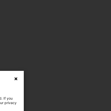
. If you
our privacy