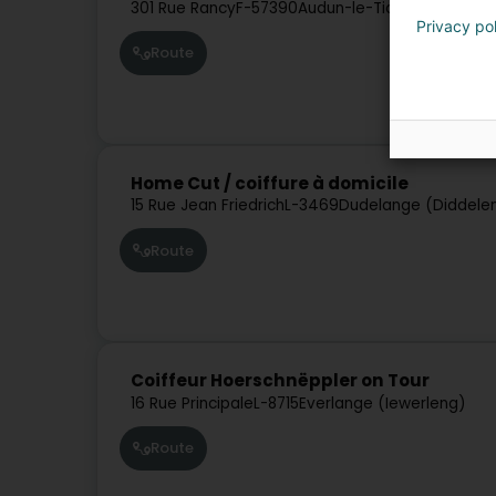
301 Rue Rancy
F-57390
Audun-le-Tiche
Privacy po
Route
Home Cut / coiffure à domicile
15 Rue Jean Friedrich
L-3469
Dudelange (Diddele
Route
Coiffeur Hoerschnëppler on Tour
16 Rue Principale
L-8715
Everlange (Iewerleng)
Route