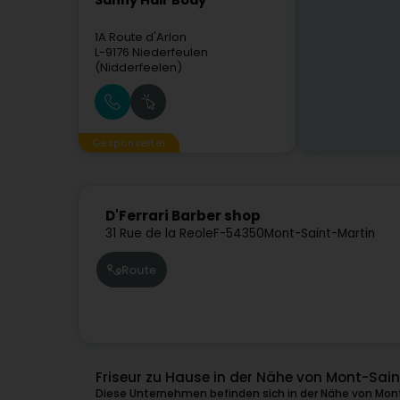
Sanny Hair Body
1A Route d'Arlon
L-9176
Niederfeulen
(Nidderfeelen)
Gesponserter
D'Ferrari Barber shop
31 Rue de la Reole
F-54350
Mont-Saint-Martin
Route
Friseur zu Hause in der Nähe von Mont-Sai
Diese Unternehmen befinden sich in der Nähe von Mont